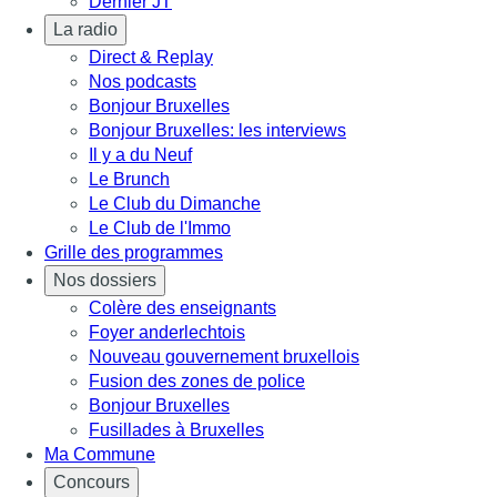
Dernier JT
La radio
Direct & Replay
Nos podcasts
Bonjour Bruxelles
Bonjour Bruxelles: les interviews
Il y a du Neuf
Le Brunch
Le Club du Dimanche
Le Club de l'Immo
Grille des programmes
Nos dossiers
Colère des enseignants
Foyer anderlechtois
Nouveau gouvernement bruxellois
Fusion des zones de police
Bonjour Bruxelles
Fusillades à Bruxelles
Ma Commune
Concours