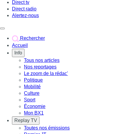
Direct tv
Direct radio
Alertez-nous
Déclencher le menu
Rechercher
Accueil
Info
Tous nos articles
Nos reportages
Le zoom de la rédac'
Politique
Mobilité
Culture
Sport
Économie
Mon BX1
Replay TV
Toutes nos émissions