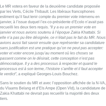
démocratique. Il y a des processus à respecter et quand le
processus est à son terme, l’histoire s’arrête et il faut accepter
le verdict”
, a expliqué Georges-Louis Bouchez.
Sans le soutien du MR et avec l’opposition affichée de la N-VA,
du Vlaams Belang et d’Els Ampe (Open Vld), la candidature de
Zakia Khattabi ne devrait pas recueillir la majorité des deux
tiers.
Un retour actif au parlement fédéral
Sans attendre, Zakia Khatabi s’est exprimée sur les réseaux
sociaux.
“Je n’aurai pas l’indécence de pleurer sur mon sort le
jour où celui de milliers de travailleurs de Brussels airlines
pourrait se jouer, dans une période où des milliers d’acteurs de
la culture, de l’horeca, des indépendants… se demandent de
quoi demain sera fait. (…) Les 4 ans à la présidence et la fin de
mandat en particulier ont été éprouvants, j’ai dès lors souhaité
saisir la magnifique opportunité de donner à mon engagement
pour notre état de droit une nouvelle forme, non partisane et
dans l’ombre. Certains en ont décidé autrement, dont acte. Je