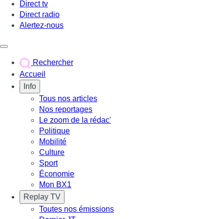
Direct tv
Direct radio
Alertez-nous
Déclencher le menu
Rechercher
Accueil
Info
Tous nos articles
Nos reportages
Le zoom de la rédac'
Politique
Mobilité
Culture
Sport
Économie
Mon BX1
Replay TV
Toutes nos émissions