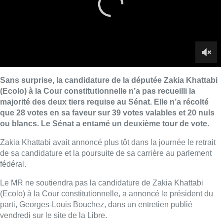
Zakia Khattabi avait annoncé plus tôt dans la journée le retrait
de sa candidature et la poursuite de sa carrière au parlement
fédéral.
Le MR ne soutiendra pas la candidature de Zakia Khattabi
(Ecolo) à la Cour constitutionnelle, a annoncé le président du
parti, Georges-Louis Bouchez, dans un entretien publié
vendredi sur le site de la Libre.
Le MR votera en faveur de la deuxième candidate proposée
par les Verts, Cécile Thibault. Les libéraux francophones
estiment qu’il faut tenir compte du premier vote intervenu en
janvier, à l’issue duquel l’ex-co-présidente d’Ecolo n’avait pas
recueilli les deux tiers requis.
“Il y a eu un premier vote en
janvier et nous avions soutenu à l’époque Zakia Khattabi. Si
elle n’a pas pu être désignée, ce n’était pas le fait du MR. Nous
avions aussi fait savoir ensuite que représenter sa candidature
sans justification est une pratique qu’on ne peut pas accepter:
voter et voter encore jusqu’au moment où les choses se
passent comme on le désirait, cette conception n’est pas