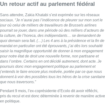
poursuis donc mon engagement politique au parlement et
j’entends le faire encore plus motivée, portée par ce que nous
donnent à voir des possibles tous les héros de la crise sanitaire
que nous traversons.”
Pendant 9 mois, l’ex-coprésidente d’Ecolo dit avoir réfléchi,
pris du recul et est donc déterminée à revenir de manière active
en politique.
■ Duplex de
Michel Geyer
et
Yannick Vangansbeek
.
V.Lh. avec Belga – Photo: Thierry Roge
Lire aussi :
Pizza Nizar: un coup de pub
inattendu grâce à l’IA