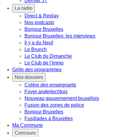
Dernier JT
La radio
Direct & Replay
Nos podcasts
Bonjour Bruxelles
Bonjour Bruxelles: les interviews
Il y a du Neuf
Le Brunch
Le Club du Dimanche
Le Club de l'Immo
Grille des programmes
Nos dossiers
Colère des enseignants
Foyer anderlechtois
Nouveau gouvernement bruxellois
Fusion des zones de police
Bonjour Bruxelles
Fusillades à Bruxelles
Ma Commune
Concours