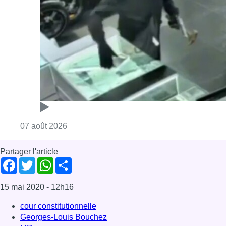
Partager l'article
Facebook
Twitter
WhatsApp
Share
15 mai 2020
- 12h16
cour constitutionnelle
Georges-Louis Bouchez
MR
Politique
Zakia Khattabi
News
Offres d’emploi