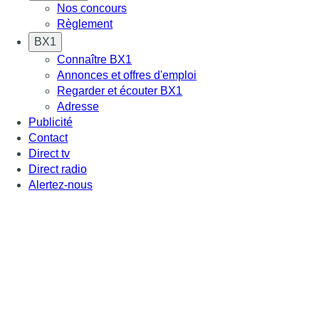
Nos concours
Règlement
BX1
Connaître BX1
Annonces et offres d'emploi
Regarder et écouter BX1
Adresse
Publicité
Contact
Direct tv
Direct radio
Alertez-nous