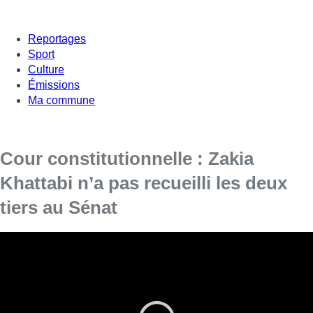
Reportages
Sport
Culture
Émissions
Ma commune
Cour constitutionnelle : Zakia
Khattabi n’a pas recueilli les deux
tiers au Sénat
Sans surprise, la candidature de la députée Zakia Khattabi
(Ecolo) à la Cour constitutionnelle n’a pas recueilli la
majorité des deux tiers requise au Sénat. Elle n’a récolté
que 28 votes en sa faveur sur 39 votes valables et 20 nuls
ou blancs. Le Sénat a entamé un deuxième tour de vote.