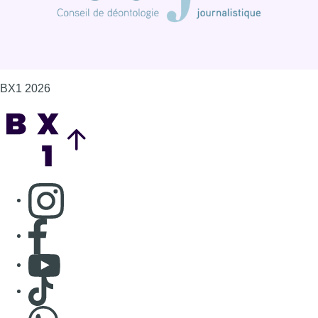
Consulter page Facebook
Consulter Youtube
Consulter TikTok
Nous rejoindre sur Whatsapp
S'abonner à notre newsletter
Connaître BX1
Publicité
Offres d'emploi
Contact
Mentions légales
Politique de cookies (UE)
Gérer les cookies