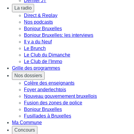
Dernier JT
La radio
Direct & Replay
Nos podcasts
Bonjour Bruxelles
Bonjour Bruxelles: les interviews
Il y a du Neuf
Le Brunch
Le Club du Dimanche
Le Club de l'Immo
Grille des programmes
Nos dossiers
Colère des enseignants
Foyer anderlechtois
Nouveau gouvernement bruxellois
Fusion des zones de police
Bonjour Bruxelles
Fusillades à Bruxelles
Ma Commune
Concours