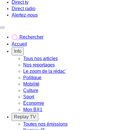
Direct tv
Direct radio
Alertez-nous
Déclencher le menu
Rechercher
Accueil
Info
Tous nos articles
Nos reportages
Le zoom de la rédac'
Politique
Mobilité
Culture
Sport
Économie
Mon BX1
Replay TV
Toutes nos émissions