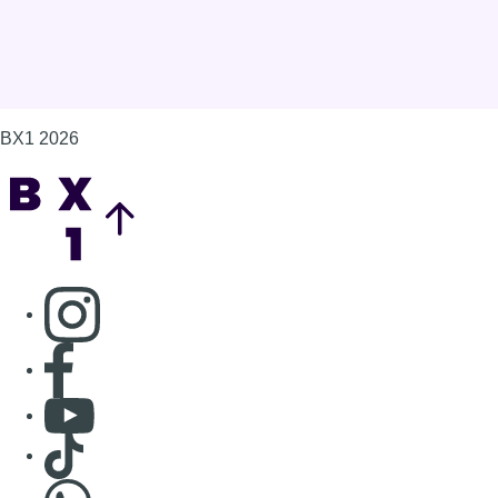
BX1 2026
Back to top
Consulter page Instagram
Consulter page Facebook
Consulter Youtube
Consulter TikTok
Nous rejoindre sur Whatsapp