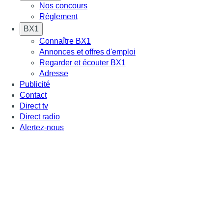
Nos concours
Règlement
BX1
Connaître BX1
Annonces et offres d'emploi
Regarder et écouter BX1
Adresse
Publicité
Contact
Direct tv
Direct radio
Alertez-nous