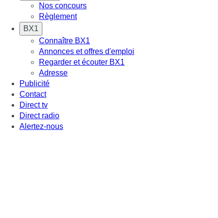
Nos concours
Règlement
BX1
Connaître BX1
Annonces et offres d'emploi
Regarder et écouter BX1
Adresse
Publicité
Contact
Direct tv
Direct radio
Alertez-nous