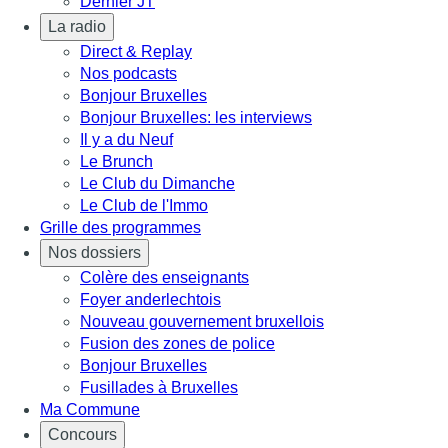
Dernier JT
La radio
Direct & Replay
Nos podcasts
Bonjour Bruxelles
Bonjour Bruxelles: les interviews
Il y a du Neuf
Le Brunch
Le Club du Dimanche
Le Club de l'Immo
Grille des programmes
Nos dossiers
Colère des enseignants
Foyer anderlechtois
Nouveau gouvernement bruxellois
Fusion des zones de police
Bonjour Bruxelles
Fusillades à Bruxelles
Ma Commune
Concours