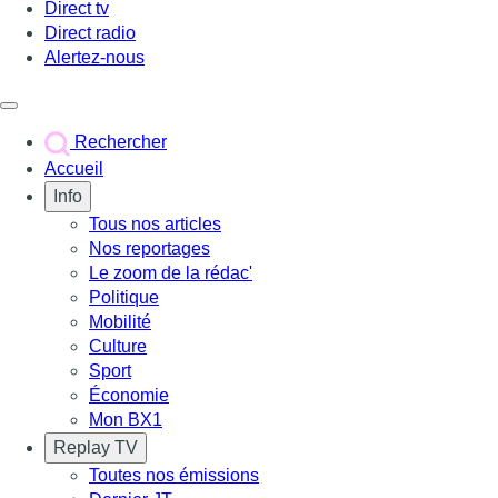
Direct tv
Direct radio
Alertez-nous
Déclencher le menu
Rechercher
Accueil
Info
Tous nos articles
Nos reportages
Le zoom de la rédac'
Politique
Mobilité
Culture
Sport
Économie
Mon BX1
Replay TV
Toutes nos émissions