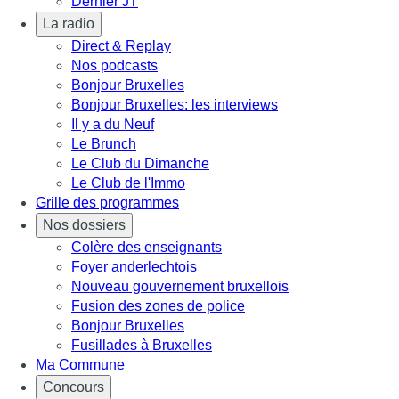
Dernier JT
La radio
Direct & Replay
Nos podcasts
Bonjour Bruxelles
Bonjour Bruxelles: les interviews
Il y a du Neuf
Le Brunch
Le Club du Dimanche
Le Club de l'Immo
Grille des programmes
Nos dossiers
Colère des enseignants
Foyer anderlechtois
Nouveau gouvernement bruxellois
Fusion des zones de police
Bonjour Bruxelles
Fusillades à Bruxelles
Ma Commune
Concours