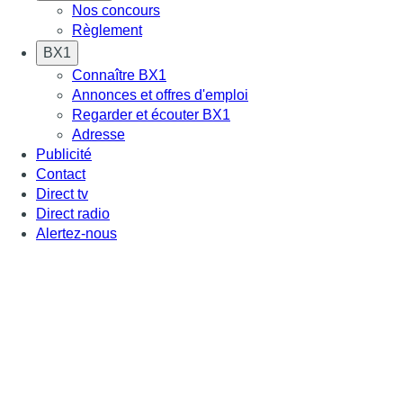
Nos concours
Règlement
BX1
Connaître BX1
Annonces et offres d'emploi
Regarder et écouter BX1
Adresse
Publicité
Contact
Direct tv
Direct radio
Alertez-nous