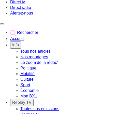
Direct tv
Direct radio
Alertez-nous
Déclencher le menu
Rechercher
Accueil
Info
Tous nos articles
Nos reportages
Le zoom de la rédac'
Politique
Mobilité
Culture
Sport
Économie
Mon BX1
Replay TV
Toutes nos émissions