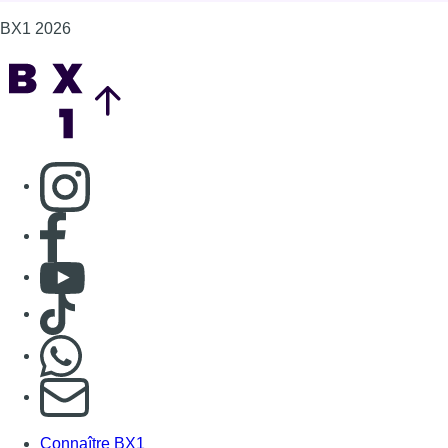
BX1 2026
Back to top
Consulter page Instagram
Consulter page Facebook
Consulter Youtube
Consulter TikTok
Nous rejoindre sur Whatsapp
S'abonner à notre newsletter
Connaître BX1