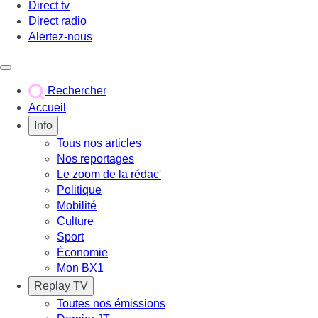
Direct tv
Direct radio
Alertez-nous
Déclencher le menu
Rechercher
Accueil
Info
Tous nos articles
Nos reportages
Le zoom de la rédac'
Politique
Mobilité
Culture
Sport
Économie
Mon BX1
Replay TV
Toutes nos émissions