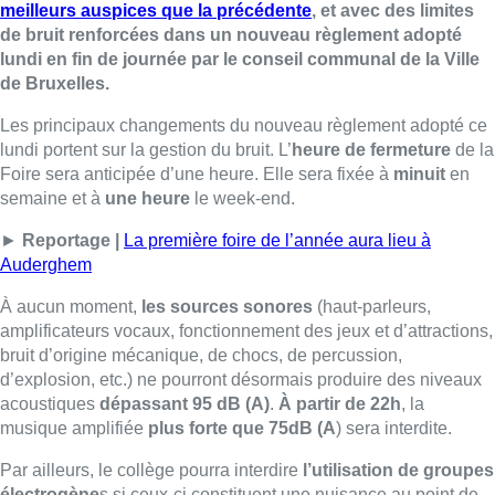
meilleurs auspices que la précédente
, et avec des limites
de bruit renforcées dans un nouveau règlement adopté
lundi en fin de journée par le conseil communal de la Ville
de Bruxelles.
Les principaux changements du nouveau règlement adopté ce
lundi portent sur la gestion du bruit. L’
heure de fermeture
de la
Foire sera anticipée d’une heure. Elle sera fixée à
minuit
en
semaine et à
une heure
le week-end.
►
Reportage |
La première foire de l’année aura lieu à
Auderghem
À aucun moment,
les sources sonores
(haut-parleurs,
amplificateurs vocaux, fonctionnement des jeux et d’attractions,
bruit d’origine mécanique, de chocs, de percussion,
d’explosion, etc.) ne pourront désormais produire des niveaux
acoustiques
dépassant 95 dB (A)
.
À partir de 22h
, la
musique amplifiée
plus forte que 75dB (A
) sera interdite.
Par ailleurs, le collège pourra interdire
l’utilisation de groupes
électrogène
s si ceux-ci constituent une nuisance au point de