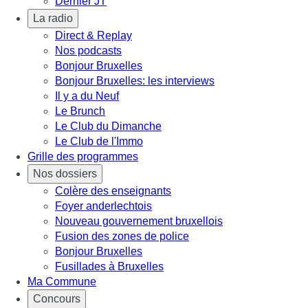
Dernier JT
La radio
Direct & Replay
Nos podcasts
Bonjour Bruxelles
Bonjour Bruxelles: les interviews
Il y a du Neuf
Le Brunch
Le Club du Dimanche
Le Club de l'Immo
Grille des programmes
Nos dossiers
Colère des enseignants
Foyer anderlechtois
Nouveau gouvernement bruxellois
Fusion des zones de police
Bonjour Bruxelles
Fusillades à Bruxelles
Ma Commune
Concours