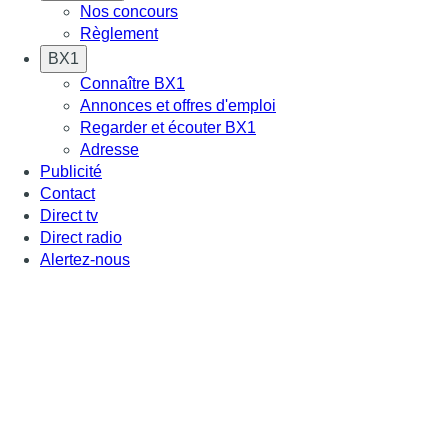
Nos concours
Règlement
BX1
Connaître BX1
Annonces et offres d'emploi
Regarder et écouter BX1
Adresse
Publicité
Contact
Direct tv
Direct radio
Alertez-nous