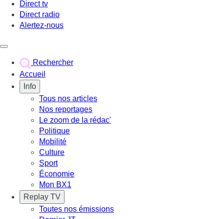
Direct tv
Direct radio
Alertez-nous
Déclencher le menu
Rechercher
Accueil
Info
Tous nos articles
Nos reportages
Le zoom de la rédac'
Politique
Mobilité
Culture
Sport
Économie
Mon BX1
Replay TV
Toutes nos émissions