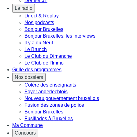
Dernier JT
La radio
Direct & Replay
Nos podcasts
Bonjour Bruxelles
Bonjour Bruxelles: les interviews
Il y a du Neuf
Le Brunch
Le Club du Dimanche
Le Club de l'Immo
Grille des programmes
Nos dossiers
Colère des enseignants
Foyer anderlechtois
Nouveau gouvernement bruxellois
Fusion des zones de police
Bonjour Bruxelles
Fusillades à Bruxelles
Ma Commune
Concours