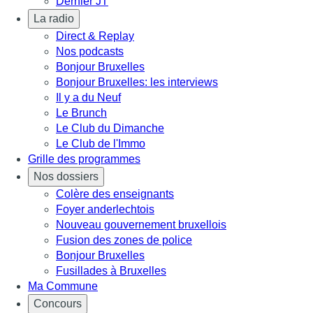
Dernier JT
La radio
Direct & Replay
Nos podcasts
Bonjour Bruxelles
Bonjour Bruxelles: les interviews
Il y a du Neuf
Le Brunch
Le Club du Dimanche
Le Club de l'Immo
Grille des programmes
Nos dossiers
Colère des enseignants
Foyer anderlechtois
Nouveau gouvernement bruxellois
Fusion des zones de police
Bonjour Bruxelles
Fusillades à Bruxelles
Ma Commune
Concours