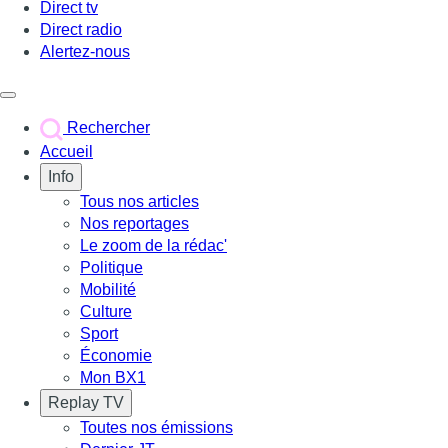
Direct tv
Direct radio
Alertez-nous
Déclencher le menu
Rechercher
Accueil
Info
Tous nos articles
Nos reportages
Le zoom de la rédac'
Politique
Mobilité
Culture
Sport
Économie
Mon BX1
Replay TV
Toutes nos émissions