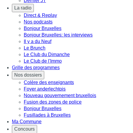
Dernier JT
La radio
Direct & Replay
Nos podcasts
Bonjour Bruxelles
Bonjour Bruxelles: les interviews
Il y a du Neuf
Le Brunch
Le Club du Dimanche
Le Club de l'Immo
Grille des programmes
Nos dossiers
Colère des enseignants
Foyer anderlechtois
Nouveau gouvernement bruxellois
Fusion des zones de police
Bonjour Bruxelles
Fusillades à Bruxelles
Ma Commune
Concours