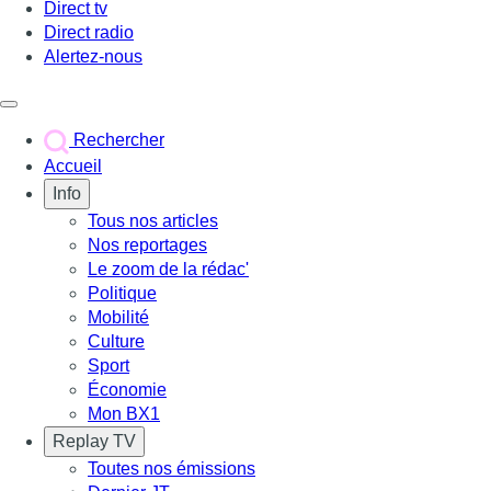
Direct tv
Direct radio
Alertez-nous
Déclencher le menu
Rechercher
Accueil
Info
Tous nos articles
Nos reportages
Le zoom de la rédac'
Politique
Mobilité
Culture
Sport
Économie
Mon BX1
Replay TV
Toutes nos émissions