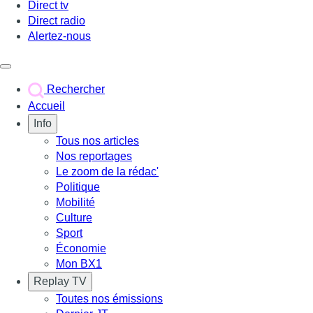
Direct tv
Direct radio
Alertez-nous
Déclencher le menu
Rechercher
Accueil
Info
Tous nos articles
Nos reportages
Le zoom de la rédac'
Politique
Mobilité
Culture
Sport
Économie
Mon BX1
Replay TV
Toutes nos émissions