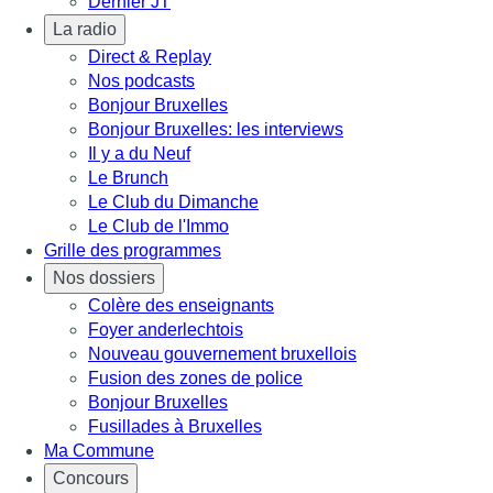
Dernier JT
La radio
Direct & Replay
Nos podcasts
Bonjour Bruxelles
Bonjour Bruxelles: les interviews
Il y a du Neuf
Le Brunch
Le Club du Dimanche
Le Club de l'Immo
Grille des programmes
Nos dossiers
Colère des enseignants
Foyer anderlechtois
Nouveau gouvernement bruxellois
Fusion des zones de police
Bonjour Bruxelles
Fusillades à Bruxelles
Ma Commune
Concours