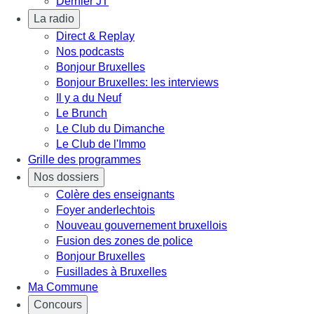
Dernier JT
La radio
Direct & Replay
Nos podcasts
Bonjour Bruxelles
Bonjour Bruxelles: les interviews
Il y a du Neuf
Le Brunch
Le Club du Dimanche
Le Club de l'Immo
Grille des programmes
Nos dossiers
Colère des enseignants
Foyer anderlechtois
Nouveau gouvernement bruxellois
Fusion des zones de police
Bonjour Bruxelles
Fusillades à Bruxelles
Ma Commune
Concours