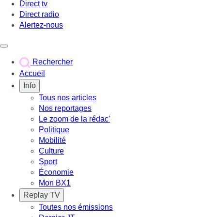
Direct tv
Direct radio
Alertez-nous
Déclencher le menu
Rechercher
Accueil
Info
Tous nos articles
Nos reportages
Le zoom de la rédac'
Politique
Mobilité
Culture
Sport
Économie
Mon BX1
Replay TV
Toutes nos émissions