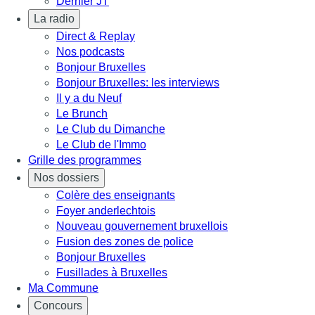
Dernier JT
La radio
Direct & Replay
Nos podcasts
Bonjour Bruxelles
Bonjour Bruxelles: les interviews
Il y a du Neuf
Le Brunch
Le Club du Dimanche
Le Club de l'Immo
Grille des programmes
Nos dossiers
Colère des enseignants
Foyer anderlechtois
Nouveau gouvernement bruxellois
Fusion des zones de police
Bonjour Bruxelles
Fusillades à Bruxelles
Ma Commune
Concours