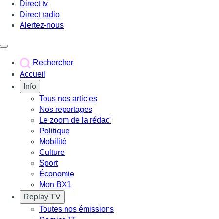
Direct tv
Direct radio
Alertez-nous
Déclencher le menu
Rechercher
Accueil
Info
Tous nos articles
Nos reportages
Le zoom de la rédac'
Politique
Mobilité
Culture
Sport
Économie
Mon BX1
Replay TV
Toutes nos émissions