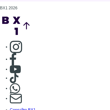
BX1 2026
Back to top
Consulter page Instagram
Consulter page Facebook
Consulter Youtube
Consulter TikTok
Nous rejoindre sur Whatsapp
S'abonner à notre newsletter
Connaître BX1