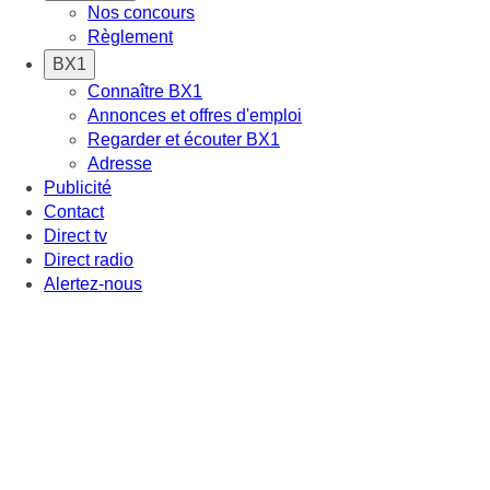
Nos concours
Règlement
BX1
Connaître BX1
Annonces et offres d'emploi
Regarder et écouter BX1
Adresse
Publicité
Contact
Direct tv
Direct radio
Alertez-nous