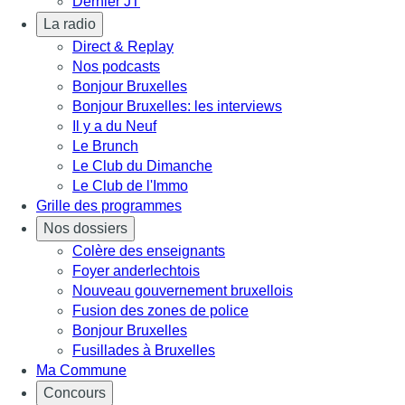
Dernier JT
La radio
Direct & Replay
Nos podcasts
Bonjour Bruxelles
Bonjour Bruxelles: les interviews
Il y a du Neuf
Le Brunch
Le Club du Dimanche
Le Club de l'Immo
Grille des programmes
Nos dossiers
Colère des enseignants
Foyer anderlechtois
Nouveau gouvernement bruxellois
Fusion des zones de police
Bonjour Bruxelles
Fusillades à Bruxelles
Ma Commune
Concours