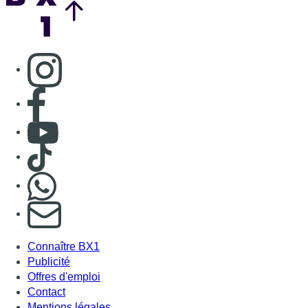
Consulter page Instagram
Consulter page Facebook
Consulter Youtube
Consulter TikTok
Nous rejoindre sur Whatsapp
S'abonner à notre newsletter
Connaître BX1
Publicité
Offres d'emploi
Contact
Mentions légales