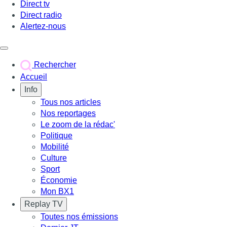
Direct tv
Direct radio
Alertez-nous
Déclencher le menu
Rechercher
Accueil
Info
Tous nos articles
Nos reportages
Le zoom de la rédac'
Politique
Mobilité
Culture
Sport
Économie
Mon BX1
Replay TV
Toutes nos émissions