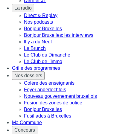
Dernier JT
La radio
Direct & Replay
Nos podcasts
Bonjour Bruxelles
Bonjour Bruxelles: les interviews
Il y a du Neuf
Le Brunch
Le Club du Dimanche
Le Club de l'Immo
Grille des programmes
Nos dossiers
Colère des enseignants
Foyer anderlechtois
Nouveau gouvernement bruxellois
Fusion des zones de police
Bonjour Bruxelles
Fusillades à Bruxelles
Ma Commune
Concours