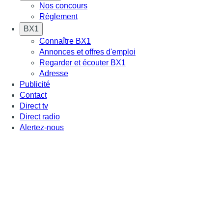
Nos concours
Règlement
BX1
Connaître BX1
Annonces et offres d'emploi
Regarder et écouter BX1
Adresse
Publicité
Contact
Direct tv
Direct radio
Alertez-nous