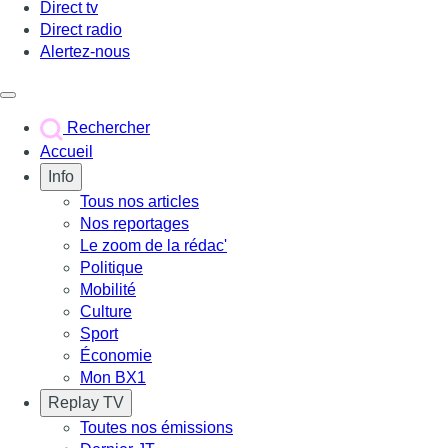
Direct tv
Direct radio
Alertez-nous
Déclencher le menu
Rechercher
Accueil
Info
Tous nos articles
Nos reportages
Le zoom de la rédac'
Politique
Mobilité
Culture
Sport
Économie
Mon BX1
Replay TV
Toutes nos émissions