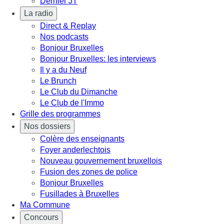
Dernier JT
La radio
Direct & Replay
Nos podcasts
Bonjour Bruxelles
Bonjour Bruxelles: les interviews
Il y a du Neuf
Le Brunch
Le Club du Dimanche
Le Club de l'Immo
Grille des programmes
Nos dossiers
Colère des enseignants
Foyer anderlechtois
Nouveau gouvernement bruxellois
Fusion des zones de police
Bonjour Bruxelles
Fusillades à Bruxelles
Ma Commune
Concours