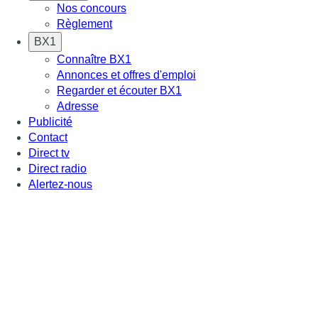
Nos concours
Règlement
BX1
Connaître BX1
Annonces et offres d'emploi
Regarder et écouter BX1
Adresse
Publicité
Contact
Direct tv
Direct radio
Alertez-nous