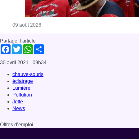
Consulter l'article "La 718e plantation du M
09 août 2026
Partager l'article
Facebook
Twitter
WhatsApp
Share
30 avril 2021
- 09h34
chauve-souris
éclairage
Lumière
Pollution
Jette
News
Offres d’emploi