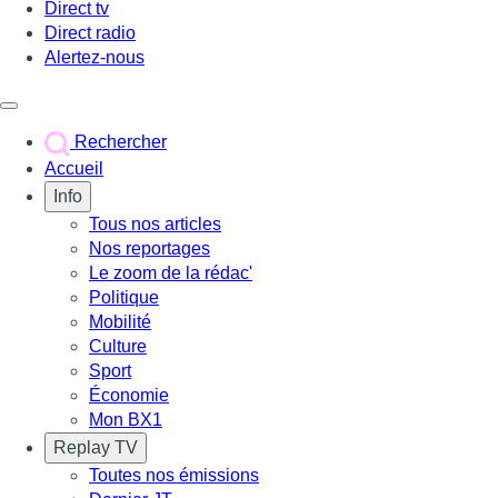
Direct tv
Direct radio
Alertez-nous
Déclencher le menu
Rechercher
Accueil
Info
Tous nos articles
Nos reportages
Le zoom de la rédac'
Politique
Mobilité
Culture
Sport
Économie
Mon BX1
Replay TV
Toutes nos émissions