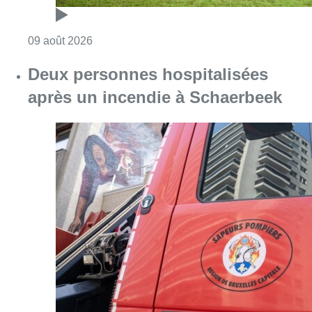
Consulter l'article "Deux personnes hospita
09 août 2026
Partager l'article
Facebook
Twitter
WhatsApp
Share
26 mai 2025
- 08h53
Modifié le
25 juin 2025
- 13h22
jupiler pro league