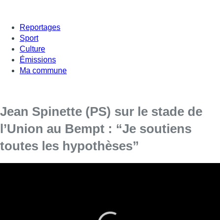
Reportages
Sport
Culture
Émissions
Ma commune
Jean Spinette (PS) sur le stade de
l’Union au Bempt : “Je soutiens
toutes les hypothèses”
Jean Spinette, bourgmestre de Saint-Gilles, était
invité dans Bonjour Bruxelles.
L’Union a obtenu son 12e titre de champions de Belgique
après 90 ans d’attente. “
L’année dernière, l’hélicoptère qui part