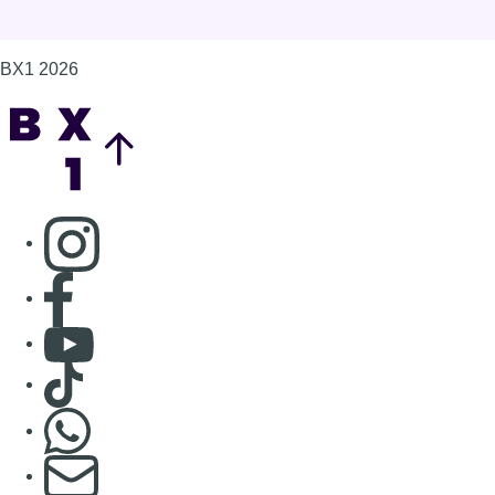
Consulter Youtube
Consulter TikTok
Nous rejoindre sur Whatsapp
S'abonner à notre newsletter
Connaître BX1
Publicité
Offres d'emploi
Contact
Mentions légales
Politique de cookies (UE)
Gérer les cookies