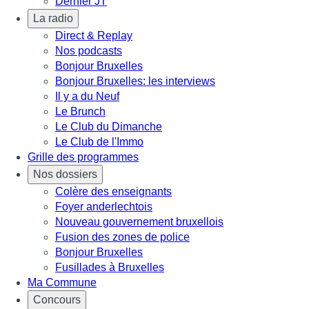
Dernier JT
La radio
Direct & Replay
Nos podcasts
Bonjour Bruxelles
Bonjour Bruxelles: les interviews
Il y a du Neuf
Le Brunch
Le Club du Dimanche
Le Club de l'Immo
Grille des programmes
Nos dossiers
Colère des enseignants
Foyer anderlechtois
Nouveau gouvernement bruxellois
Fusion des zones de police
Bonjour Bruxelles
Fusillades à Bruxelles
Ma Commune
Concours