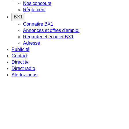
Nos concours
Règlement
BX1
Connaître BX1
Annonces et offres d'emploi
Regarder et écouter BX1
Adresse
Publicité
Contact
Direct tv
Direct radio
Alertez-nous