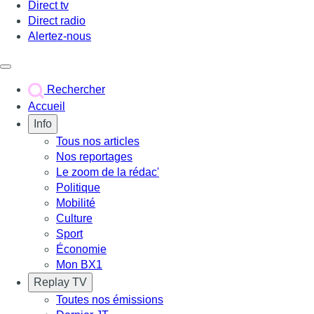
Direct tv
Direct radio
Alertez-nous
Déclencher le menu
Rechercher
Accueil
Info
Tous nos articles
Nos reportages
Le zoom de la rédac'
Politique
Mobilité
Culture
Sport
Économie
Mon BX1
Replay TV
Toutes nos émissions