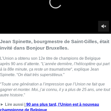
à la 88e minute, ça reste un traumatisme
“, explique Jean
Spinette. “
On était très superstitieux.
”
“
Toute une génération a l’impression que l’Union ne fait que
gagner et monter. Moi, j’ai connu, il y a plus de 25 ans, une tout
autre histoire
.”
►
Lire aussi |
90 ans plus tard, l’Union est à nouveau
championne de Belgique
Dans la commune de Saint-Gilles, un écran géant a ramené la
foule. Les joueurs sont également venus sur la place Van
Meenen vers 23h. “
Tout s’est très bien passé du point de vue
du maintien de l’ordre
.” “
On a déclenché une première phase
d’alerte, pour être sûrs d’avoir tous les dispositifs parce qu’il y
avait beaucoup de monde.
”
Avec la volonté de créer un stade au Bempt, encore plus loin
de la commune de Saint-Gilles, l’Union devient-elle forestoise
? “
Ici, c’est Saint-Gilles, même à Forest.” “Ils aimeraient bien
‘Ici, c’est Forest’, mais non. C’est Saint-Gilles, à Forest
.”