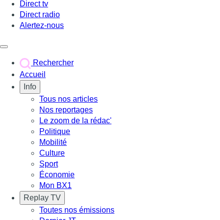
Direct tv
Direct radio
Alertez-nous
Déclencher le menu
Rechercher
Accueil
Info
Tous nos articles
Nos reportages
Le zoom de la rédac'
Politique
Mobilité
Culture
Sport
Économie
Mon BX1
Replay TV
Toutes nos émissions