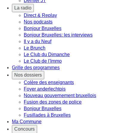
Dernier JT
La radio
Direct & Replay
Nos podcasts
Bonjour Bruxelles
Bonjour Bruxelles: les interviews
Il y a du Neuf
Le Brunch
Le Club du Dimanche
Le Club de l'Immo
Grille des programmes
Nos dossiers
Colère des enseignants
Foyer anderlechtois
Nouveau gouvernement bruxellois
Fusion des zones de police
Bonjour Bruxelles
Fusillades à Bruxelles
Ma Commune
Concours