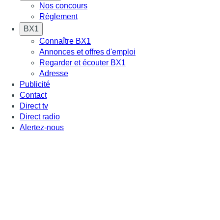
Nos concours
Règlement
BX1
Connaître BX1
Annonces et offres d'emploi
Regarder et écouter BX1
Adresse
Publicité
Contact
Direct tv
Direct radio
Alertez-nous