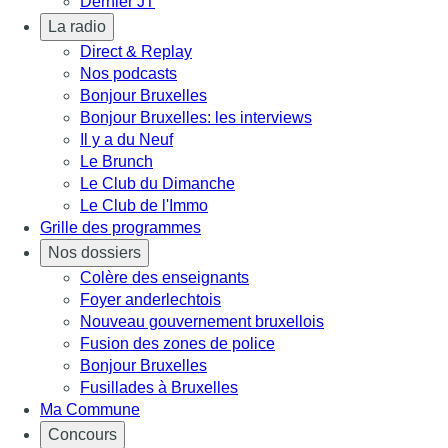
Dernier JT
La radio
Direct & Replay
Nos podcasts
Bonjour Bruxelles
Bonjour Bruxelles: les interviews
Il y a du Neuf
Le Brunch
Le Club du Dimanche
Le Club de l'Immo
Grille des programmes
Nos dossiers
Colère des enseignants
Foyer anderlechtois
Nouveau gouvernement bruxellois
Fusion des zones de police
Bonjour Bruxelles
Fusillades à Bruxelles
Ma Commune
Concours