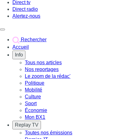
Direct tv
Direct radio
Alertez-nous
Déclencher le menu
Rechercher
Accueil
Info
Tous nos articles
Nos reportages
Le zoom de la rédac'
Politique
Mobilité
Culture
Sport
Économie
Mon BX1
Replay TV
Toutes nos émissions