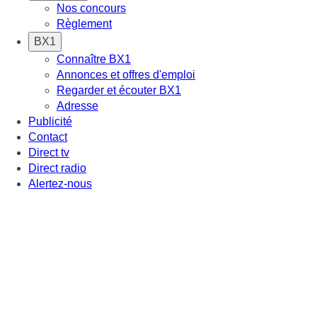
Nos concours
Règlement
BX1
Connaître BX1
Annonces et offres d'emploi
Regarder et écouter BX1
Adresse
Publicité
Contact
Direct tv
Direct radio
Alertez-nous