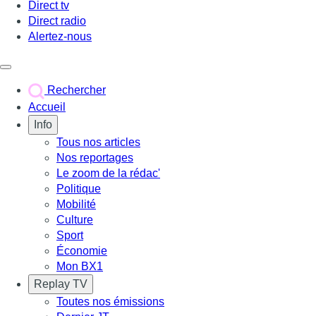
Direct tv
Direct radio
Alertez-nous
Déclencher le menu
Rechercher
Accueil
Info
Tous nos articles
Nos reportages
Le zoom de la rédac'
Politique
Mobilité
Culture
Sport
Économie
Mon BX1
Replay TV
Toutes nos émissions