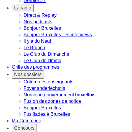
Dernier JT
La radio
Direct & Replay
Nos podcasts
Bonjour Bruxelles
Bonjour Bruxelles: les interviews
Il y a du Neuf
Le Brunch
Le Club du Dimanche
Le Club de l'Immo
Grille des programmes
Nos dossiers
Colère des enseignants
Foyer anderlechtois
Nouveau gouvernement bruxellois
Fusion des zones de police
Bonjour Bruxelles
Fusillades à Bruxelles
Ma Commune
Concours