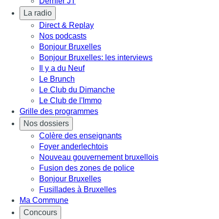
Dernier JT
La radio
Direct & Replay
Nos podcasts
Bonjour Bruxelles
Bonjour Bruxelles: les interviews
Il y a du Neuf
Le Brunch
Le Club du Dimanche
Le Club de l'Immo
Grille des programmes
Nos dossiers
Colère des enseignants
Foyer anderlechtois
Nouveau gouvernement bruxellois
Fusion des zones de police
Bonjour Bruxelles
Fusillades à Bruxelles
Ma Commune
Concours