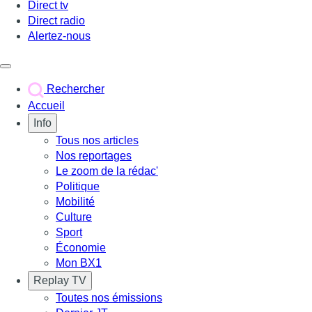
Direct tv
Direct radio
Alertez-nous
Déclencher le menu
Rechercher
Accueil
Info
Tous nos articles
Nos reportages
Le zoom de la rédac'
Politique
Mobilité
Culture
Sport
Économie
Mon BX1
Replay TV
Toutes nos émissions