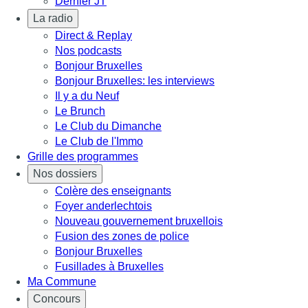
Dernier JT
La radio
Direct & Replay
Nos podcasts
Bonjour Bruxelles
Bonjour Bruxelles: les interviews
Il y a du Neuf
Le Brunch
Le Club du Dimanche
Le Club de l'Immo
Grille des programmes
Nos dossiers
Colère des enseignants
Foyer anderlechtois
Nouveau gouvernement bruxellois
Fusion des zones de police
Bonjour Bruxelles
Fusillades à Bruxelles
Ma Commune
Concours