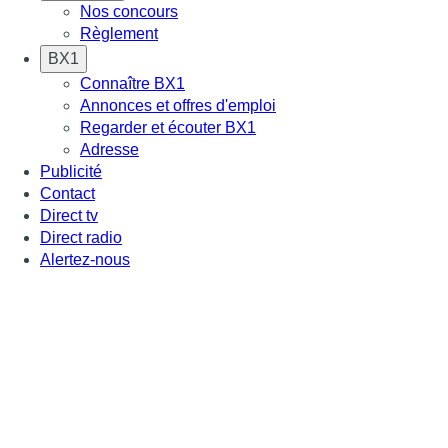
Nos concours
Règlement
BX1
Connaître BX1
Annonces et offres d'emploi
Regarder et écouter BX1
Adresse
Publicité
Contact
Direct tv
Direct radio
Alertez-nous