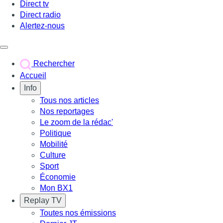
Direct tv
Direct radio
Alertez-nous
Déclencher le menu
Rechercher
Accueil
Info
Tous nos articles
Nos reportages
Le zoom de la rédac'
Politique
Mobilité
Culture
Sport
Économie
Mon BX1
Replay TV
Toutes nos émissions