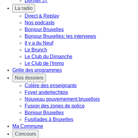
Dernier JT
La radio
Direct & Replay
Nos podcasts
Bonjour Bruxelles
Bonjour Bruxelles: les interviews
Il y a du Neuf
Le Brunch
Le Club du Dimanche
Le Club de l'Immo
Grille des programmes
Nos dossiers
Colère des enseignants
Foyer anderlechtois
Nouveau gouvernement bruxellois
Fusion des zones de police
Bonjour Bruxelles
Fusillades à Bruxelles
Ma Commune
Concours