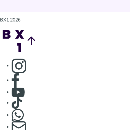
Consulter Youtube
Consulter TikTok
Nous rejoindre sur Whatsapp
S'abonner à notre newsletter
Connaître BX1
Publicité
Offres d'emploi
Contact
Mentions légales
Politique de cookies (UE)
Gérer les cookies