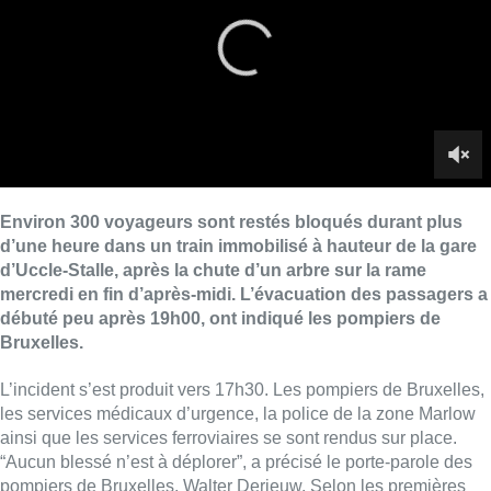
débuté peu après 19h00, ont indiqué les pompiers de
Bruxelles.
L’incident s’est produit vers 17h30. Les pompiers de Bruxelles,
les services médicaux d’urgence, la police de la zone Marlow
ainsi que les services ferroviaires se sont rendus sur place.
“Aucun blessé n’est à déplorer”, a précisé le porte-parole des
pompiers de Bruxelles, Walter Derieuw. Selon les premières
constatations, les caténaires ont probablement été touchées
par la chute de l’arbre. Le courant a été coupé et le trafic
ferroviaire interrompu sur la ligne 124.
“
Le trafic ferroviaire est perturbé entre Bruxelles et Charleroi. Il
n’y a actuellement pas de trains entre Bruxelles-Midi et
Linkebeek. Nos équipes se rendent sur place pour constater
les dégâts et procéder aux réparations. On ignore encore
quand le trafic pourra reprendre normalement
“, a détaillé le
gestionnaire du réseau.
Pour des raisons de sécurité, les secours ont dû attendre la