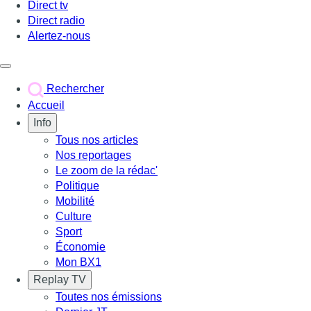
Direct tv
Direct radio
Alertez-nous
Déclencher le menu
Rechercher
Accueil
Info
Tous nos articles
Nos reportages
Le zoom de la rédac'
Politique
Mobilité
Culture
Sport
Économie
Mon BX1
Replay TV
Toutes nos émissions