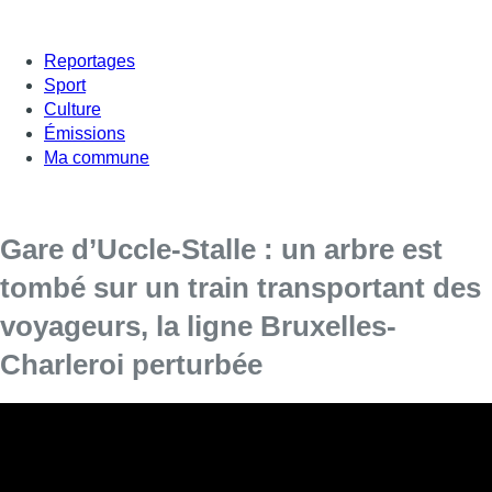
Reportages
Sport
Culture
Émissions
Ma commune
Gare d’Uccle-Stalle : un arbre est
tombé sur un train transportant des
voyageurs, la ligne Bruxelles-
Charleroi perturbée
Environ 300 voyageurs sont restés bloqués durant plus
d’une heure dans un train immobilisé à hauteur de la gare
d’Uccle-Stalle, après la chute d’un arbre sur la rame
mercredi en fin d’après-midi. L’évacuation des passagers a