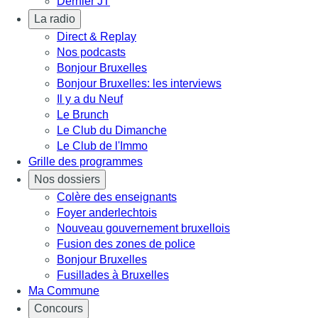
Dernier JT
La radio
Direct & Replay
Nos podcasts
Bonjour Bruxelles
Bonjour Bruxelles: les interviews
Il y a du Neuf
Le Brunch
Le Club du Dimanche
Le Club de l'Immo
Grille des programmes
Nos dossiers
Colère des enseignants
Foyer anderlechtois
Nouveau gouvernement bruxellois
Fusion des zones de police
Bonjour Bruxelles
Fusillades à Bruxelles
Ma Commune
Concours