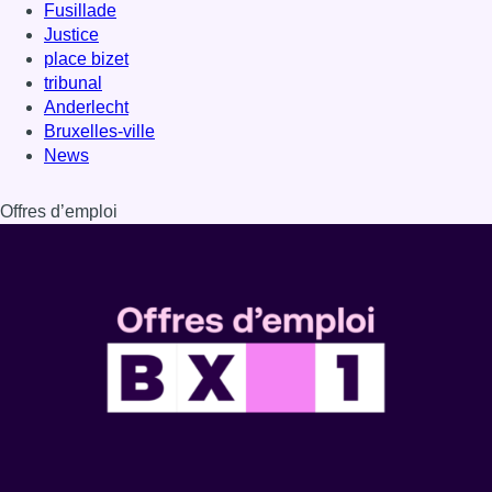
Fusillade
Justice
place bizet
tribunal
Anderlecht
Bruxelles-ville
News
Offres d’emploi