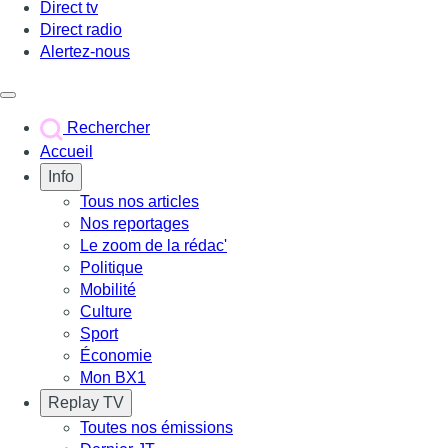
Direct tv
Direct radio
Alertez-nous
Déclencher le menu
Rechercher
Accueil
Info
Tous nos articles
Nos reportages
Le zoom de la rédac'
Politique
Mobilité
Culture
Sport
Économie
Mon BX1
Replay TV
Toutes nos émissions