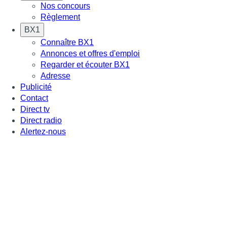
Nos concours
Règlement
BX1
Connaître BX1
Annonces et offres d'emploi
Regarder et écouter BX1
Adresse
Publicité
Contact
Direct tv
Direct radio
Alertez-nous