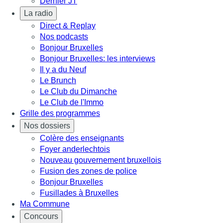
Dernier JT
La radio
Direct & Replay
Nos podcasts
Bonjour Bruxelles
Bonjour Bruxelles: les interviews
Il y a du Neuf
Le Brunch
Le Club du Dimanche
Le Club de l'Immo
Grille des programmes
Nos dossiers
Colère des enseignants
Foyer anderlechtois
Nouveau gouvernement bruxellois
Fusion des zones de police
Bonjour Bruxelles
Fusillades à Bruxelles
Ma Commune
Concours