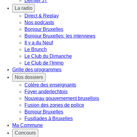
Dernier JT
La radio
Direct & Replay
Nos podcasts
Bonjour Bruxelles
Bonjour Bruxelles: les interviews
Il y a du Neuf
Le Brunch
Le Club du Dimanche
Le Club de l'Immo
Grille des programmes
Nos dossiers
Colère des enseignants
Foyer anderlechtois
Nouveau gouvernement bruxellois
Fusion des zones de police
Bonjour Bruxelles
Fusillades à Bruxelles
Ma Commune
Concours