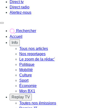
Direct tv
Direct radio
Alertez-nous
Déclencher le menu
Rechercher
Accueil
Info
Tous nos articles
Nos reportages
Le zoom de la rédac'
Politique
Mobilité
Culture
Sport
Économie
Mon BX1
Replay TV
Toutes nos émissions