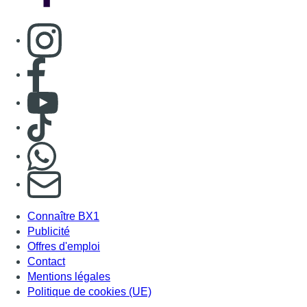
Consulter page Instagram
Consulter page Facebook
Consulter Youtube
Consulter TikTok
Nous rejoindre sur Whatsapp
S'abonner à notre newsletter
Connaître BX1
Publicité
Offres d'emploi
Contact
Mentions légales
Politique de cookies (UE)