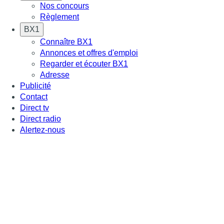
Nos concours
Règlement
BX1
Connaître BX1
Annonces et offres d'emploi
Regarder et écouter BX1
Adresse
Publicité
Contact
Direct tv
Direct radio
Alertez-nous