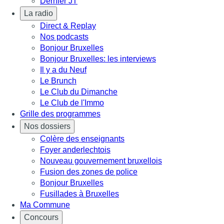
Dernier JT
La radio
Direct & Replay
Nos podcasts
Bonjour Bruxelles
Bonjour Bruxelles: les interviews
Il y a du Neuf
Le Brunch
Le Club du Dimanche
Le Club de l'Immo
Grille des programmes
Nos dossiers
Colère des enseignants
Foyer anderlechtois
Nouveau gouvernement bruxellois
Fusion des zones de police
Bonjour Bruxelles
Fusillades à Bruxelles
Ma Commune
Concours