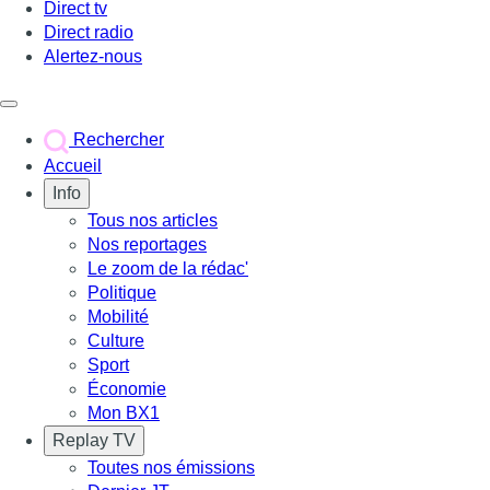
Direct tv
Direct radio
Alertez-nous
Déclencher le menu
Rechercher
Accueil
Info
Tous nos articles
Nos reportages
Le zoom de la rédac'
Politique
Mobilité
Culture
Sport
Économie
Mon BX1
Replay TV
Toutes nos émissions