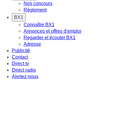
Nos concours
Règlement
BX1
Connaître BX1
Annonces et offres d'emploi
Regarder et écouter BX1
Adresse
Publicité
Contact
Direct tv
Direct radio
Alertez-nous