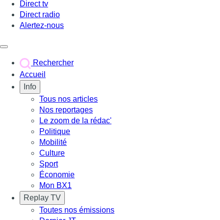
Direct tv
Direct radio
Alertez-nous
Déclencher le menu
Rechercher
Accueil
Info
Tous nos articles
Nos reportages
Le zoom de la rédac'
Politique
Mobilité
Culture
Sport
Économie
Mon BX1
Replay TV
Toutes nos émissions