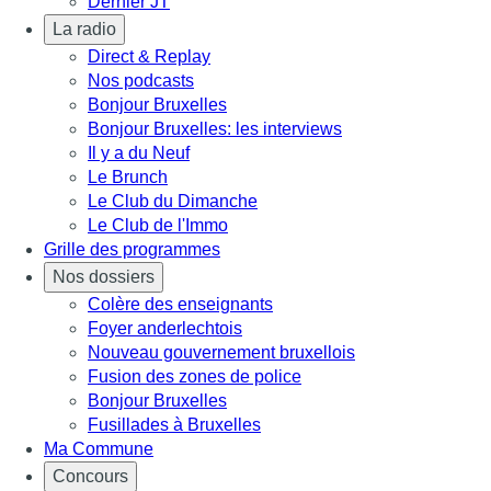
Dernier JT
La radio
Direct & Replay
Nos podcasts
Bonjour Bruxelles
Bonjour Bruxelles: les interviews
Il y a du Neuf
Le Brunch
Le Club du Dimanche
Le Club de l'Immo
Grille des programmes
Nos dossiers
Colère des enseignants
Foyer anderlechtois
Nouveau gouvernement bruxellois
Fusion des zones de police
Bonjour Bruxelles
Fusillades à Bruxelles
Ma Commune
Concours