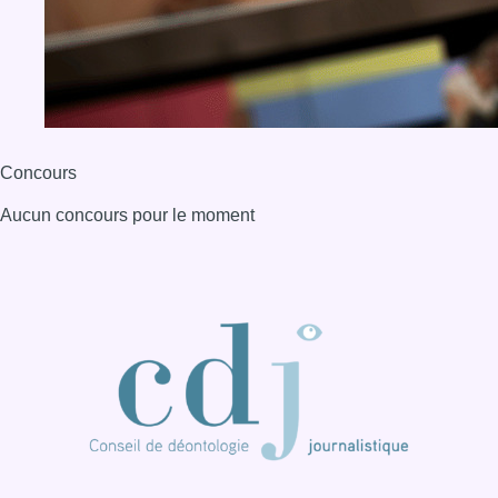
Back to top
Consulter page Instagram
Consulter page Facebook
Consulter Youtube
Consulter TikTok
Nous rejoindre sur Whatsapp
S'abonner à notre newsletter
Connaître BX1
Publicité
Offres d'emploi