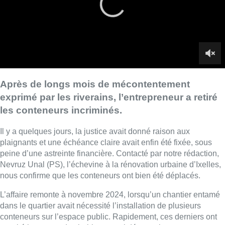
plaignants et une échéance claire avait enfin été fixée, sous
peine d’une astreinte financière. Contacté par notre rédaction,
Nevruz Unal (PS), l’échevine à la rénovation urbaine d’Ixelles,
nous confirme que les conteneurs ont bien été déplacés.
L’affaire remonte à novembre 2024, lorsqu’un chantier entamé
dans le quartier avait nécessité l’installation de plusieurs
conteneurs sur l’espace public. Rapidement, ces derniers ont
suscité la grogne des habitants, qui dénonçaient une
occupation prolongée, jugée abusive, de la voie publique et
une atteinte à leur cadre de vie.
► Lire aussi |
“Qui voudrait vivre dans une cave? On ne
sait plus quoi faire, c’est hallucinant”
Rédaction – Images amateur & Caravaggio