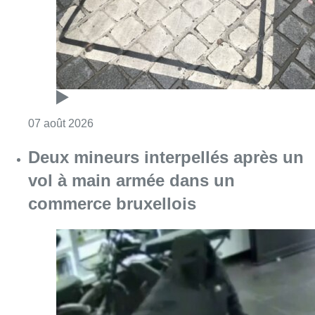
Consulter l'article "Deux mineurs interpell
07 août 2026
Partager l'article
Facebook
Twitter
WhatsApp
Share
23 juin 2025
- 19h01
Modifié le
24 juin 2025
- 14h31
Ixelles
News
Offres d’emploi