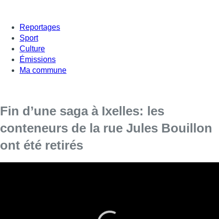
Reportages
Sport
Culture
Émissions
Ma commune
Fin d’une saga à Ixelles: les
conteneurs de la rue Jules Bouillon
ont été retirés
Après de longs mois de mécontentement
exprimé par les riverains, l’entrepreneur a retiré
les conteneurs incriminés.
Il y a quelques jours, la justice avait donné raison aux