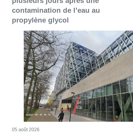
Consulter l'article "Le siège bruxellois d’A
05 août 2026
Partager l'article
Facebook
Twitter
WhatsApp
Share
18 octobre 2017
- 16h52
Emploi
FGTB
Intérim
syndicat
Bruxelles-ville
News