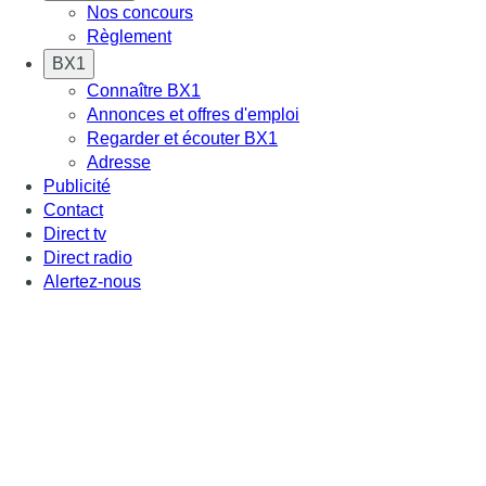
Nos concours
Règlement
BX1
Connaître BX1
Annonces et offres d'emploi
Regarder et écouter BX1
Adresse
Publicité
Contact
Direct tv
Direct radio
Alertez-nous