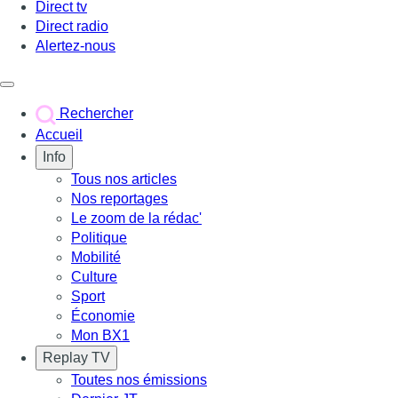
Direct tv
Direct radio
Alertez-nous
Déclencher le menu
Rechercher
Accueil
Info
Tous nos articles
Nos reportages
Le zoom de la rédac'
Politique
Mobilité
Culture
Sport
Économie
Mon BX1
Replay TV
Toutes nos émissions