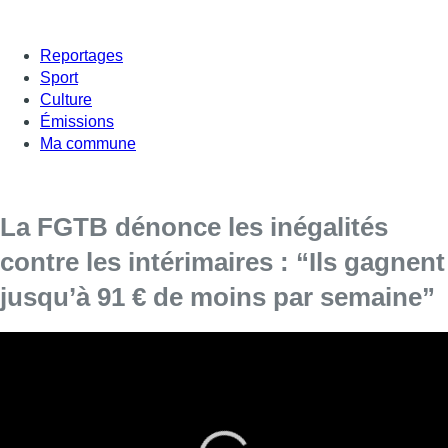
Reportages
Sport
Culture
Émissions
Ma commune
La FGTB dénonce les inégalités
contre les intérimaires : “Ils gagnent
jusqu’à 91 € de moins par semaine”
Des militants de la FGTB, accompagnés d’acteurs, ont
interpellé les passants devant la Bourse de Bruxelles ce
mercredi pour les sensibiliser à la problématique des
intérimaires. Un travailleur
intérimaire
sur cinq ne reçoit
pas les chèques-repas auxquels il a pourtant droit,