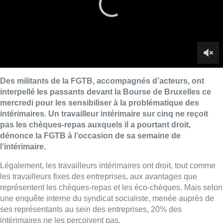
dénonce la FGTB à l’occasion de sa semaine de
l’intérimaire.
Légalement, les travailleurs intérimaires ont droit, tout comme
les travailleurs fixes des entreprises, aux avantages que
représentent les chèques-repas et les éco-chèques. Mais selon
une enquête interne du syndicat socialiste, menée auprès de
ses représentants au sein des entreprises, 20% des
intérimaires ne les perçoivent pas.
Les travailleurs intérimaires sont également largement privés
d’autres avantages prévus pour les employés, comme les
cadeaux de fin d’année, les primes pour naissance ou mariage,
les jours de congé supplémentaires… Ils ne disposent pas non
plus de l’assurance hospitalisation, qui n’est tout simplement
pas prévue pour eux.
“Dans les cas les plus extrêmes, les
avantages non attribués représentent un manque à gagner de
91 euros par semaine, soit 364 euros par mois”
, dénonce
Werner Van Heetvelde, président de la Centrale générale de la
FGTB.
“Le monde politique affirme que le travail
intérimaire
est
égal au travail salarié, mais c’est faux, il y a beaucoup de