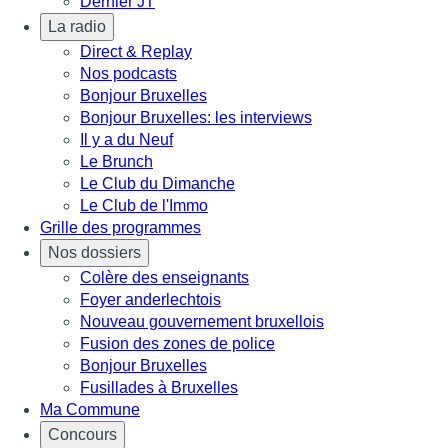
Dernier JT
La radio
Direct & Replay
Nos podcasts
Bonjour Bruxelles
Bonjour Bruxelles: les interviews
Il y a du Neuf
Le Brunch
Le Club du Dimanche
Le Club de l'Immo
Grille des programmes
Nos dossiers
Colère des enseignants
Foyer anderlechtois
Nouveau gouvernement bruxellois
Fusion des zones de police
Bonjour Bruxelles
Fusillades à Bruxelles
Ma Commune
Concours