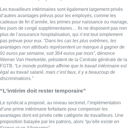
discriminations.”
“L’intérim doit rester temporaire”
Le syndicat a proposé, au niveau sectoriel, l’implémentation
d’une prime
intérimaire
forfaitaire pour compenser les
avantages dont est privée cette catégorie de travailleurs. Une
proposition balayée par les patrons, alors
“qu’elle existe en
France et en Allemagne”
.
Le patronat veut par contre entériner le contrat à durée
indéterminée dans l’intérim.
“Hors de question”
, pour le front
commun syndical.
“L’intérim doit rester temporaire, et le CDI ne
ferait que bétonner les désavantages du système”
, estime
Werner Van Heetvelde.
“On ne crée pas d’emplois comme ça”
,
conclut-il. Les négociations sont donc complètement bloquées
dans ce secteur. (avec Belga)
Images et interview de
Nicolas Franchomme
.
Lire aussi :