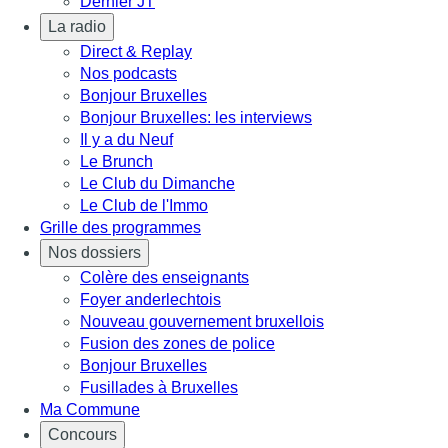
Dernier JT
La radio
Direct & Replay
Nos podcasts
Bonjour Bruxelles
Bonjour Bruxelles: les interviews
Il y a du Neuf
Le Brunch
Le Club du Dimanche
Le Club de l'Immo
Grille des programmes
Nos dossiers
Colère des enseignants
Foyer anderlechtois
Nouveau gouvernement bruxellois
Fusion des zones de police
Bonjour Bruxelles
Fusillades à Bruxelles
Ma Commune
Concours