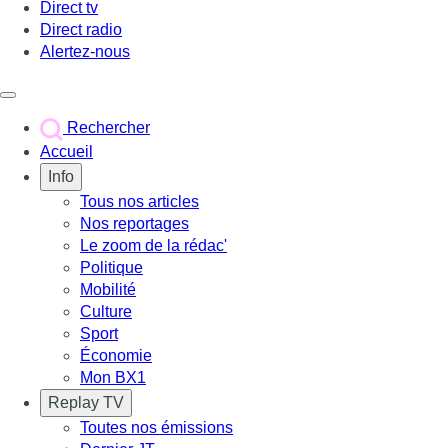
Direct tv
Direct radio
Alertez-nous
Déclencher le menu
Rechercher
Accueil
Info
Tous nos articles
Nos reportages
Le zoom de la rédac'
Politique
Mobilité
Culture
Sport
Économie
Mon BX1
Replay TV
Toutes nos émissions