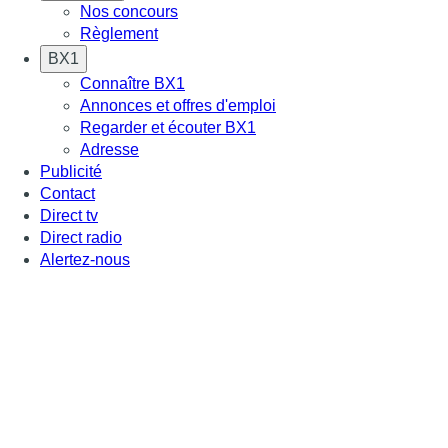
Nos concours
Règlement
BX1
Connaître BX1
Annonces et offres d'emploi
Regarder et écouter BX1
Adresse
Publicité
Contact
Direct tv
Direct radio
Alertez-nous