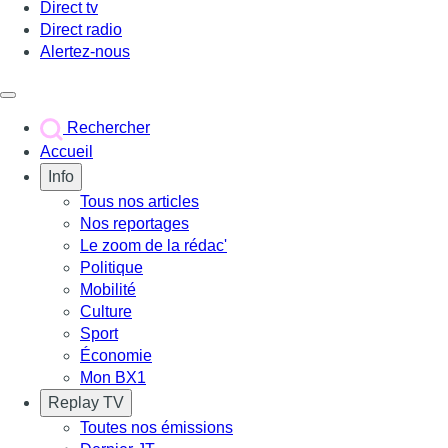
Direct tv
Direct radio
Alertez-nous
Déclencher le menu
Rechercher
Accueil
Info
Tous nos articles
Nos reportages
Le zoom de la rédac'
Politique
Mobilité
Culture
Sport
Économie
Mon BX1
Replay TV
Toutes nos émissions