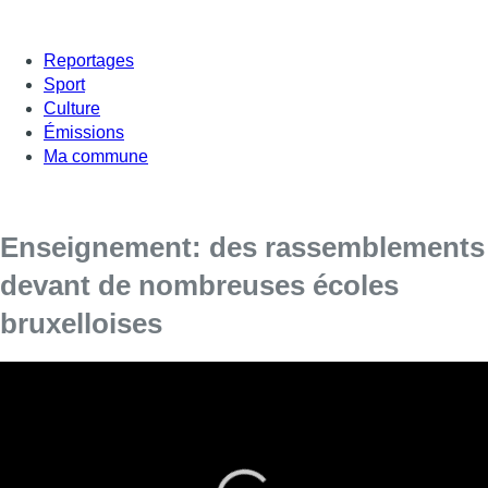
Reportages
Sport
Culture
Émissions
Ma commune
Enseignement: des rassemblements
devant de nombreuses écoles
bruxelloises
Les enseignants sont plus que jamais mobilisés ce matin.
Ce mercredi, les syndicats ont appelé à une grève
générale à quelques heures du vote du décret-programme
sur les mesures d’économie dans l’enseignement.
On s’attend à de nombreuses classes et écoles fermées ce