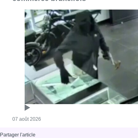
Consulter l'article "Deux mineurs interpell
07 août 2026
Partager l'article
Facebook
Twitter
WhatsApp
Share
04 juin 2026
- 10h01
Bonjour Bruxelles
Colère des enseignants
News
Reportages
Offres d’emploi