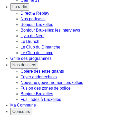
Dernier JT
La radio
Direct & Replay
Nos podcasts
Bonjour Bruxelles
Bonjour Bruxelles: les interviews
Il y a du Neuf
Le Brunch
Le Club du Dimanche
Le Club de l'Immo
Grille des programmes
Nos dossiers
Colère des enseignants
Foyer anderlechtois
Nouveau gouvernement bruxellois
Fusion des zones de police
Bonjour Bruxelles
Fusillades à Bruxelles
Ma Commune
Concours