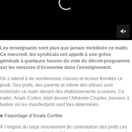
jeudi. Des profs, des parents et même des élèves sont
mobilisés ce matin devant des établissements scolaires. Ce
matin, Anaïs Corbin, était devant l’Athénée Charles Janssen à
Ixelles où les manifestants sont très déterminés.
■ R
eportage d’Anaïs Corbin
À l’origine du large mouvement de contestation des profs ces
dernières semaines, le plan d’économies du gouvernement de
la Fédération Wallonie-Bruxelles doit entamer ce jeudi la
dernière phase de sa validation, avec son examen en plénière
du parlement de la Fédération Wallonie-Bruxelles.
Programmée à partir de 14h00, cette séance promet d’être
électrique après les très vives tensions survenues ces derniers
jours sur le texte entre la majorité MR-Engagés et l’opposition
PS-PTB-Ecolo et Lib.res.
Lire aussi :