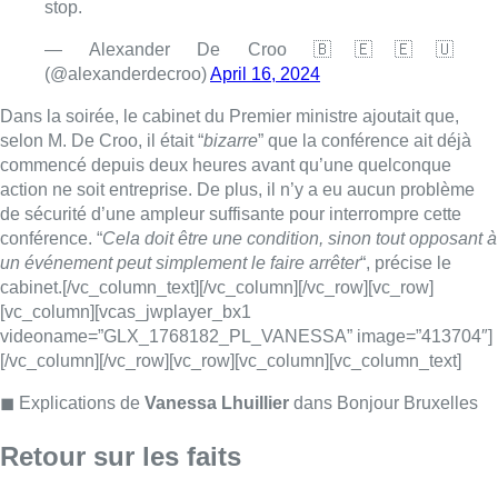
[vc_column][vcas_jwplayer_bx1
videoname=”GLX_1768182_PL_VANESSA” image=”413704″]
[/vc_column][/vc_row][vc_row][vc_column][vc_column_text]
◼︎ Explications de
Vanessa Lhuillier
dans Bonjour Bruxelles
Retour sur les faits
Le bourgmestre Emir Kir avait pris, mardi midi, un arrêté
de
police avec effet immédiat afin d’annuler la conférence à
laquelle ont été conviés plusieurs nationalistes conservateurs
européens dans une salle
de
la commune, le Claridge. Afin
d’éviter tout désordre public causé par cette réunion
polémique, des agents
de
police
de
la zone ont reçu pour ordre
de
se rendre “
immédiatement
” sur les lieux pour faire appliquer
l’arrêté.
►
VOIR AUSSI |
Saint-Josse : la conférence d’extrême-droite
finalement pas interrompue, mais à l’accès restreint
La réunion, qui avait déjà débuté depuis 08h00 du matin, a pu