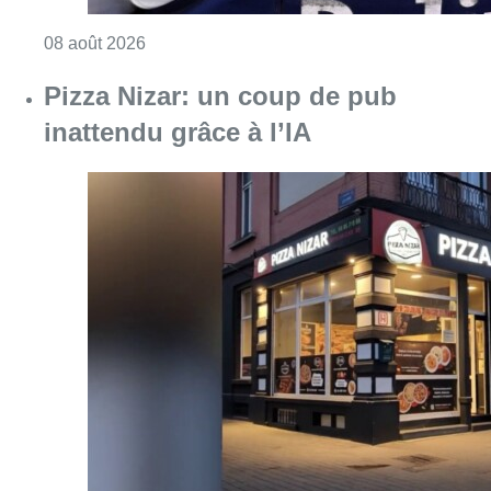
Consulter l'article "Pizza Nizar: un coup de p
07 août 2026
Partager l'article
Facebook
Twitter
WhatsApp
Share
17 avril 2024
- 17h00
Modifié le
13 août 2024
- 15h38
Emir Kir