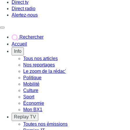
Direct tv
Direct radio
Alertez-nous
Déclencher le menu
Rechercher
Accueil
Info
Tous nos articles
Nos reportages
Le zoom de la rédac'
Politique
Mobilité
Culture
Sport
Économie
Mon BX1
Replay TV
Toutes nos émissions