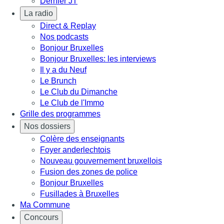
Dernier JT
La radio
Direct & Replay
Nos podcasts
Bonjour Bruxelles
Bonjour Bruxelles: les interviews
Il y a du Neuf
Le Brunch
Le Club du Dimanche
Le Club de l'Immo
Grille des programmes
Nos dossiers
Colère des enseignants
Foyer anderlechtois
Nouveau gouvernement bruxellois
Fusion des zones de police
Bonjour Bruxelles
Fusillades à Bruxelles
Ma Commune
Concours