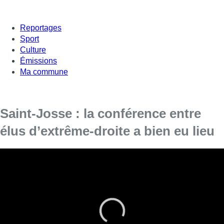
Reportages
Sport
Culture
Émissions
Ma commune
Saint-Josse : la conférence entre
élus d’extrême-droite a bien eu lieu
[vc_row][vc_column][vc_column_text]
Depuis hier, mardi, des élus européens
conservateurs et d’extrême droite se sont
rassemblés au Claridge lors d’une conférence.
Le bourgmestre Emir Kir avait tenté d’interdire la