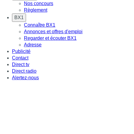
Nos concours
Règlement
BX1
Connaître BX1
Annonces et offres d'emploi
Regarder et écouter BX1
Adresse
Publicité
Contact
Direct tv
Direct radio
Alertez-nous