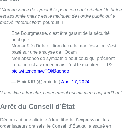
— Emir KIR (@emir_kir)
April 17, 2024
“
La justice a tranché, l’événement est maintenu aujourd’hui.
”
Arrêt du Conseil d’État
Dénonçant une atteinte à leur liberté d’expression, les
organisateurs ont saisi le Conseil d’État qui a statué en
urgence pendant la nuit, selon ADF International, qui soutenait
l’initiative juridique. “
Une victoire pour la liberté d’expression
“,
salue sur son site cette organisation qui se présente comme
“
confessionnelle
” et qui veut protéger “
les libertés
fondamentales
“. Son directeur exécutif, Paul Coleman, est
intervenant à la conférence.
Selon ADF International, le Conseil d’État a estimé que les
risques de troubles à l’ordre public n’étaient pas suffisants pour
justifier une interdiction de réunion.
■
Un reportage de
Vanessa Lhuillier
et
Marjorie
Fellinger