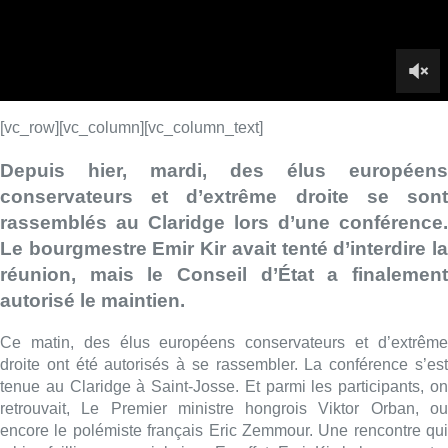
réunion, mais le Conseil d’État a finalement
autorisé le maintien.
Ce matin, des élus européens conservateurs et d’extrême
droite ont été autorisés à se rassembler. La conférence s’est
tenue au Claridge à Saint-Josse. Et parmi les participants, on
retrouvait, Le Premier ministre hongrois Viktor Orban, ou
encore le polémiste français Eric Zemmour. Une rencontre qui
a bien failli ne pas voir le jour. En effet, Emir Kir, le bourgmestre
de la commune, avait demandé son interdiction. Une décision
rejetée par le Conseil d’État.
Hier soir, le Premier ministre Alexander
De
Croo
a duremen
critiqué la décision du bourgmestre
de
Saint-Josse-ten-Nood
Emir Kir d’interdire une conférence d’élus d’extrême-droite.”
Ce
qui s’est passé au Claridge aujourd’hui est inacceptable
“, écrit,
en anglais, le chef du gouvernement fédéral sur son compte X
(ex-Twitter). “
L’autonomie communale est une pierre angulair
de
notre démocratie mais ne peut jamais l’emporter sur la
constitution belge qui garantit la liberté d’expression et
de
réunion pacifique depuis 1830. Interdire les réunions politiques