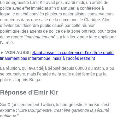
se poursuivre, mais l’entrée
de
la salle a été fermée par la
police, a appris Belga.
Réponse d’Emir Kir
Sur X (anciennement Twitter), le bourgmestre Emir Kir s’est
exprimé : “
Être Bourgmestre, c’est être garant de la sécurité
publique
.”
“
Mon absence de sympathie pour ceux qui prêchent la haine
est assumée mais c’est le maintien de l’ordre public qui a
motivé l’interdiction
“, poursuit-il
Être Bourgmestre, c’est être garant de la sécurité
publique.
Mon arrêté d’interdiction de cette manifestation s’est
basé sur une analyse de l’Ocam.
Mon absence de sympathie pour ceux qui prêchent
la haine est assumée mais c’est le maintien … 1/2
pic.twitter.com/wFOkBqphqo