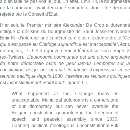
est inconstitutionnel. Point final
“, ajoute-t-il.
What happened at the Claridge today is
unacceptable. Municipal autonomy is a cornerstone
of our democracy but can never overrule the
Belgian constitution guaranteeing the freedom of
speech and peaceful assembly since 1830.
Banning political meetings is unconstitutional.Full
stop.
— Alexander De Croo 🇧🇪🇪🇺
(@alexanderdecroo)
April 16, 2024
Dans la soirée, le cabinet du Premier ministre ajoutait que,
selon M.
De
Croo
, il était “
bizarre
” que la conférence ait déjà
commencé depuis deux heures avant qu’une quelconque
action ne soit entreprise.
De
plus, il n’y a eu aucun problème
de
sécurité d’une ampleur suffisante pour interrompre cette
conférence. “
Cela doit être une condition, sinon tout opposant à
un événement peut simplement le faire arrêter
“, précise le
cabinet.[/vc_column_text][/vc_column][/vc_row][vc_row]