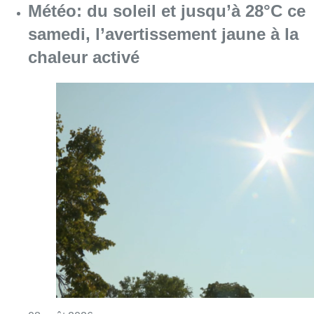
Consulter l'article "Météo: du soleil et jusqu
08 août 2026
Coups de feu sur fond de “rivalité
amoureuse” à Uccle: une personne
blessée à la jambe