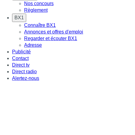
Nos concours
Règlement
BX1
Connaître BX1
Annonces et offres d'emploi
Regarder et écouter BX1
Adresse
Publicité
Contact
Direct tv
Direct radio
Alertez-nous