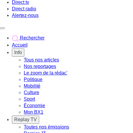
Direct tv
Direct radio
Alertez-nous
Déclencher le menu
Rechercher
Accueil
Info
Tous nos articles
Nos reportages
Le zoom de la rédac'
Politique
Mobilité
Culture
Sport
Économie
Mon BX1
Replay TV
Toutes nos émissions