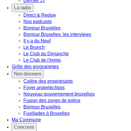
Dernier JT
La radio
Direct & Replay
Nos podcasts
Bonjour Bruxelles
Bonjour Bruxelles: les interviews
Il y a du Neuf
Le Brunch
Le Club du Dimanche
Le Club de l'Immo
Grille des programmes
Nos dossiers
Colère des enseignants
Foyer anderlechtois
Nouveau gouvernement bruxellois
Fusion des zones de police
Bonjour Bruxelles
Fusillades à Bruxelles
Ma Commune
Concours