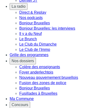
Dernier JT
La radio
Direct & Replay
Nos podcasts
Bonjour Bruxelles
Bonjour Bruxelles: les interviews
Il y a du Neuf
Le Brunch
Le Club du Dimanche
Le Club de l'Immo
Grille des programmes
Nos dossiers
Colère des enseignants
Foyer anderlechtois
Nouveau gouvernement bruxellois
Fusion des zones de police
Bonjour Bruxelles
Fusillades à Bruxelles
Ma Commune
Concours