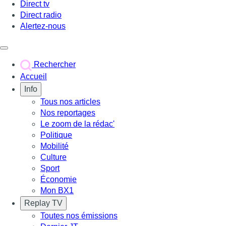
Direct tv
Direct radio
Alertez-nous
Déclencher le menu
Rechercher
Accueil
Info
Tous nos articles
Nos reportages
Le zoom de la rédac'
Politique
Mobilité
Culture
Sport
Économie
Mon BX1
Replay TV
Toutes nos émissions