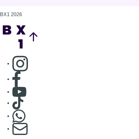
Consulter Youtube
Consulter TikTok
Nous rejoindre sur Whatsapp
S'abonner à notre newsletter
Connaître BX1
Publicité
Offres d'emploi
Contact
Mentions légales
Politique de cookies (UE)
Gérer les cookies