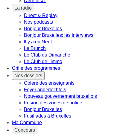
Dernier JT
La radio
Direct & Replay
Nos podcasts
Bonjour Bruxelles
Bonjour Bruxelles: les interviews
Il y a du Neuf
Le Brunch
Le Club du Dimanche
Le Club de l'Immo
Grille des programmes
Nos dossiers
Colère des enseignants
Foyer anderlechtois
Nouveau gouvernement bruxellois
Fusion des zones de police
Bonjour Bruxelles
Fusillades à Bruxelles
Ma Commune
Concours