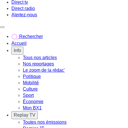
Direct tv
Direct radio
Alertez-nous
Déclencher le menu
Rechercher
Accueil
Info
Tous nos articles
Nos reportages
Le zoom de la rédac'
Politique
Mobilité
Culture
Sport
Économie
Mon BX1
Replay TV
Toutes nos émissions