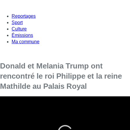
Reportages
Sport
Culture
Émissions
Ma commune
Donald et Melania Trump ont
rencontré le roi Philippe et la reine
Mathilde au Palais Royal
Le roi Philippe et la reine Mathilde ont accueilli
mercredi
après-midi
le président américain Donald Trump et son
épouse Melania
au Palais de Bruxelles, quelques minutes
seulement après l’arrivée du locataire de la Maison Blanche à
l’aéroport de Zaventem.