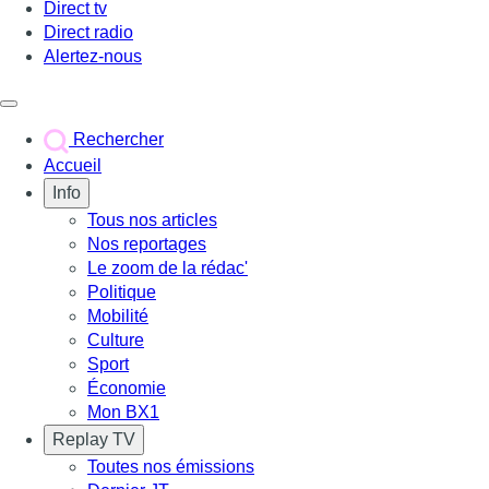
Direct tv
Direct radio
Alertez-nous
Déclencher le menu
Rechercher
Accueil
Info
Tous nos articles
Nos reportages
Le zoom de la rédac'
Politique
Mobilité
Culture
Sport
Économie
Mon BX1
Replay TV
Toutes nos émissions