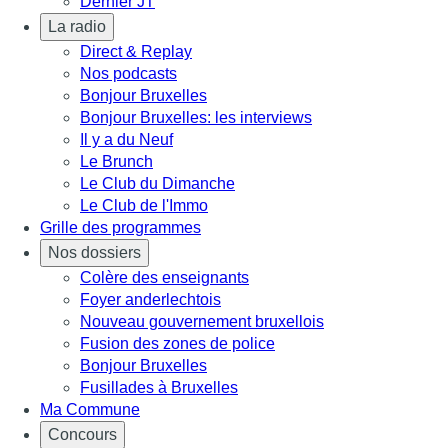
Dernier JT
La radio
Direct & Replay
Nos podcasts
Bonjour Bruxelles
Bonjour Bruxelles: les interviews
Il y a du Neuf
Le Brunch
Le Club du Dimanche
Le Club de l'Immo
Grille des programmes
Nos dossiers
Colère des enseignants
Foyer anderlechtois
Nouveau gouvernement bruxellois
Fusion des zones de police
Bonjour Bruxelles
Fusillades à Bruxelles
Ma Commune
Concours