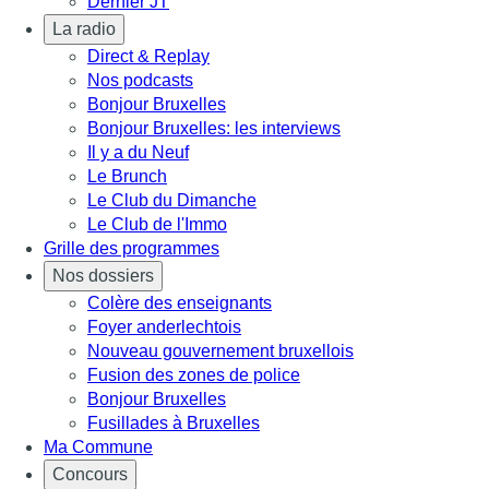
Dernier JT
La radio
Direct & Replay
Nos podcasts
Bonjour Bruxelles
Bonjour Bruxelles: les interviews
Il y a du Neuf
Le Brunch
Le Club du Dimanche
Le Club de l'Immo
Grille des programmes
Nos dossiers
Colère des enseignants
Foyer anderlechtois
Nouveau gouvernement bruxellois
Fusion des zones de police
Bonjour Bruxelles
Fusillades à Bruxelles
Ma Commune
Concours