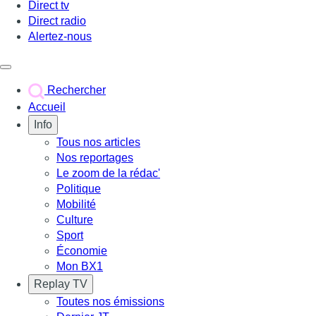
Direct tv
Direct radio
Alertez-nous
Déclencher le menu
Rechercher
Accueil
Info
Tous nos articles
Nos reportages
Le zoom de la rédac'
Politique
Mobilité
Culture
Sport
Économie
Mon BX1
Replay TV
Toutes nos émissions