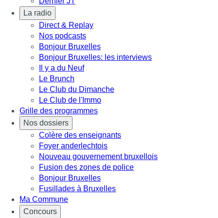
Dernier JT
La radio
Direct & Replay
Nos podcasts
Bonjour Bruxelles
Bonjour Bruxelles: les interviews
Il y a du Neuf
Le Brunch
Le Club du Dimanche
Le Club de l'Immo
Grille des programmes
Nos dossiers
Colère des enseignants
Foyer anderlechtois
Nouveau gouvernement bruxellois
Fusion des zones de police
Bonjour Bruxelles
Fusillades à Bruxelles
Ma Commune
Concours