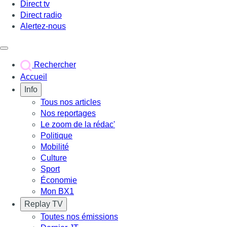
Direct tv
Direct radio
Alertez-nous
Déclencher le menu
Rechercher
Accueil
Info
Tous nos articles
Nos reportages
Le zoom de la rédac'
Politique
Mobilité
Culture
Sport
Économie
Mon BX1
Replay TV
Toutes nos émissions