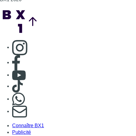
Consulter TikTok
Nous rejoindre sur Whatsapp
S'abonner à notre newsletter
Connaître BX1
Publicité
Offres d'emploi
Contact
Mentions légales
Politique de cookies (UE)
Gérer les cookies