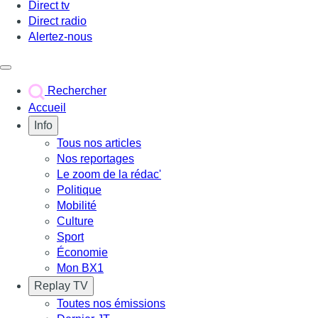
Direct tv
Direct radio
Alertez-nous
Déclencher le menu
Rechercher
Accueil
Info
Tous nos articles
Nos reportages
Le zoom de la rédac'
Politique
Mobilité
Culture
Sport
Économie
Mon BX1
Replay TV
Toutes nos émissions