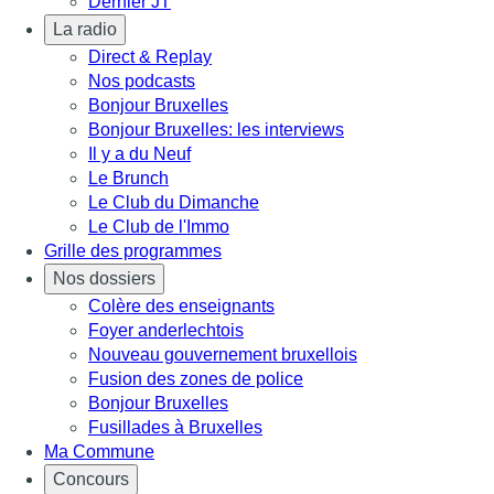
Dernier JT
La radio
Direct & Replay
Nos podcasts
Bonjour Bruxelles
Bonjour Bruxelles: les interviews
Il y a du Neuf
Le Brunch
Le Club du Dimanche
Le Club de l'Immo
Grille des programmes
Nos dossiers
Colère des enseignants
Foyer anderlechtois
Nouveau gouvernement bruxellois
Fusion des zones de police
Bonjour Bruxelles
Fusillades à Bruxelles
Ma Commune
Concours