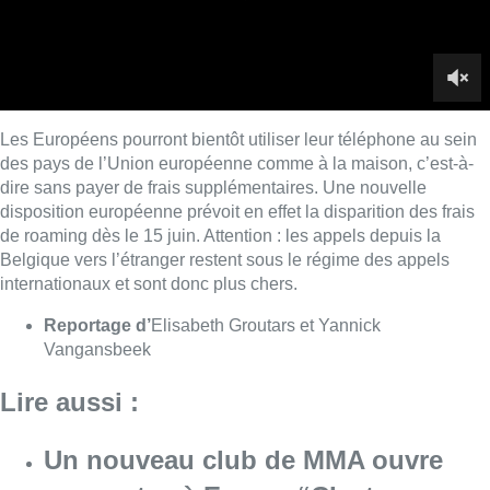
Reportage d’
Elisabeth Groutars et Yannick
Vangansbeek
Lire aussi :
Un nouveau club de MMA ouvre
ses portes à Evere : “C’est pas
comme on voit à la télé”