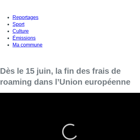
Reportages
Sport
Culture
Émissions
Ma commune
Dès le 15 juin, la fin des frais de
roaming dans l’Union européenne
Les Européens pourront bientôt utiliser leur téléphone au sein
des pays de l’Union européenne comme à la maison, c’est-à-
dire sans payer de frais supplémentaires. Une nouvelle
disposition européenne prévoit en effet la disparition des frais
de roaming dès le 15 juin. Attention : les appels depuis la
Belgique vers l’étranger restent sous le régime des appels
internationaux et sont donc plus chers.