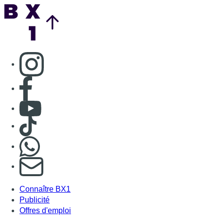
Back to top
Consulter page Instagram
Consulter page Facebook
Consulter Youtube
Consulter TikTok
Nous rejoindre sur Whatsapp
S'abonner à notre newsletter
Connaître BX1
Publicité
Offres d'emploi