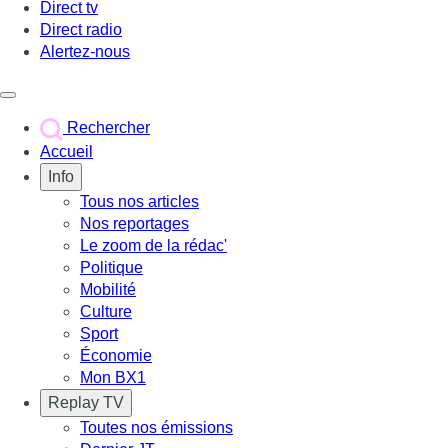
Direct tv
Direct radio
Alertez-nous
Déclencher le menu
Rechercher
Accueil
Info
Tous nos articles
Nos reportages
Le zoom de la rédac'
Politique
Mobilité
Culture
Sport
Économie
Mon BX1
Replay TV
Toutes nos émissions