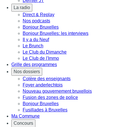
Dernier JT
La radio
Direct & Replay
Nos podcasts
Bonjour Bruxelles
Bonjour Bruxelles: les interviews
Il y a du Neuf
Le Brunch
Le Club du Dimanche
Le Club de l'Immo
Grille des programmes
Nos dossiers
Colère des enseignants
Foyer anderlechtois
Nouveau gouvernement bruxellois
Fusion des zones de police
Bonjour Bruxelles
Fusillades à Bruxelles
Ma Commune
Concours