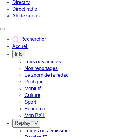
Direct tv
Direct radio
Alertez-nous
Déclencher le menu
Rechercher
Accueil
Info
Tous nos articles
Nos reportages
Le zoom de la rédac'
Politique
Mobilité
Culture
Sport
Économie
Mon BX1
Replay TV
Toutes nos émissions