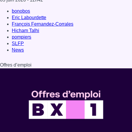
bonobos
Eric Labourdette
François Fernandez-Corrales
Hicham Talhi
pompiers
SLFP
News
Offres d’emploi