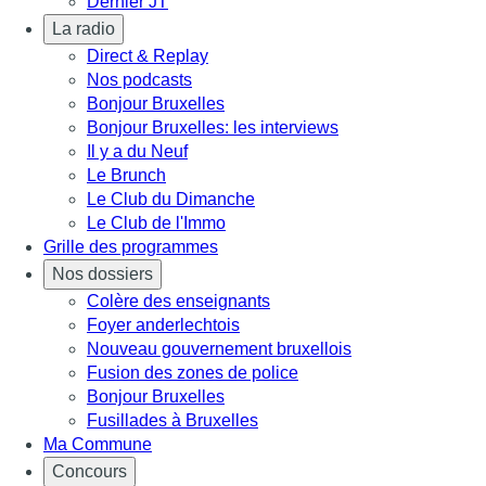
Dernier JT
La radio
Direct & Replay
Nos podcasts
Bonjour Bruxelles
Bonjour Bruxelles: les interviews
Il y a du Neuf
Le Brunch
Le Club du Dimanche
Le Club de l'Immo
Grille des programmes
Nos dossiers
Colère des enseignants
Foyer anderlechtois
Nouveau gouvernement bruxellois
Fusion des zones de police
Bonjour Bruxelles
Fusillades à Bruxelles
Ma Commune
Concours