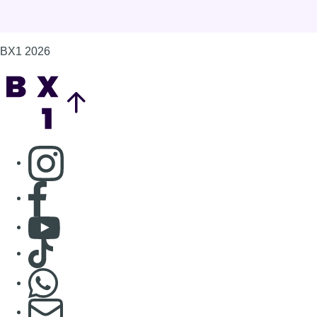
Consulter Youtube
Consulter TikTok
Nous rejoindre sur Whatsapp
S'abonner à notre newsletter
Connaître BX1
Publicité
Offres d'emploi
Contact
Mentions légales
Politique de cookies (UE)
Gérer les cookies