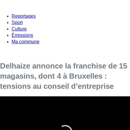
Reportages
Sport
Culture
Émissions
Ma commune
Delhaize annonce la franchise de 15
magasins, dont 4 à Bruxelles :
tensions au conseil d’entreprise
A l’issue d’un conseil d’entreprise, Delhaize
annonce la reprise de 15 premiers
supermarchés en gestion propre par des
entrepreneurs indépendants.