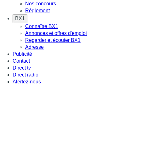
Nos concours
Règlement
BX1
Connaître BX1
Annonces et offres d'emploi
Regarder et écouter BX1
Adresse
Publicité
Contact
Direct tv
Direct radio
Alertez-nous