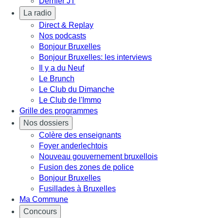
Dernier JT
La radio
Direct & Replay
Nos podcasts
Bonjour Bruxelles
Bonjour Bruxelles: les interviews
Il y a du Neuf
Le Brunch
Le Club du Dimanche
Le Club de l'Immo
Grille des programmes
Nos dossiers
Colère des enseignants
Foyer anderlechtois
Nouveau gouvernement bruxellois
Fusion des zones de police
Bonjour Bruxelles
Fusillades à Bruxelles
Ma Commune
Concours