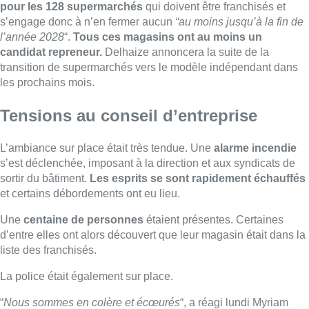
et certains débordements ont eu lieu.
Une
centaine de personnes
étaient présentes. Certaines
d’entre elles ont alors découvert que leur magasin était dans la
liste des franchisés.
La police était également sur place.
“
Nous sommes en colère et écœurés
“, a réagi lundi Myriam
Delmée, présidente du Setca, après l’annonce de Delhaize.
“
Mais tout cela était prévisible puisque l’entreprise avait la
possibilité de franchiser ses magasins à partir du 15 août
“,
poursuit la syndicaliste. “
Et les mesures d’accompagnement
promises dans la foulée ne sont que des arrangements
cosmétiques
“.
Le timing pour annoncer la première vague de magasins
franchisés pose de plus problèm
e : “
Imaginez vous en
vacances avec votre famille, vos enfants, et apprendre par vos
collègues, par vos représentants syndicaux, que votre magasin
est dans la première vague de franchise. Je pense que c’est