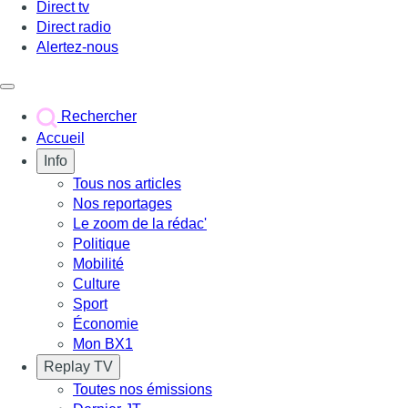
Direct tv
Direct radio
Alertez-nous
Déclencher le menu
Rechercher
Accueil
Info
Tous nos articles
Nos reportages
Le zoom de la rédac'
Politique
Mobilité
Culture
Sport
Économie
Mon BX1
Replay TV
Toutes nos émissions