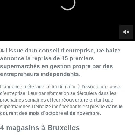
L’annonce a été faite ce lundi matin, à l’issue d’un conseil
d’entreprise. Leur transformation se déroulera dans les
prochaines semaines et leur
réouverture
en tant que
supermarchés Delhaize indépendants est prévue
dans le
courant des mois d’octobre et de novembre
.
4 magasins à Bruxelles
Il s’agit des magasins de Recogne, Bouffioulx et Nivelles en
Wallonie,
Flagey, Boondael, Hankar et Mutsaard en Région
bruxelloise
, ainsi que Wilrijk, Deurne, Ronse, Grimbergen,
Denderleeuw, Knokke, Izegem et Ypres en Flandre.
Mesures d’accompagnement
La chaîne précise que
tous les travailleurs des
supermarchés concernés conservent leur emploi
ainsi que
leurs conditions de travail et salariales actuelles. Ils en
recevront la confirmation écrite dans une lettre signée par