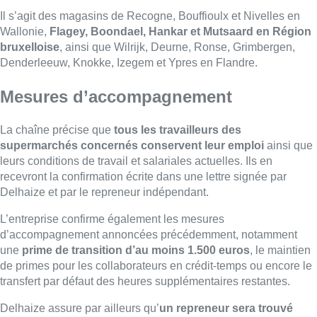
Delhaize et par le repreneur indépendant.
L’entreprise confirme également les mesures
d’accompagnement annoncées précédemment, notamment
une
prime de transition d’au moins 1.500 euros
, le maintien
de primes pour les collaborateurs en crédit-temps ou encore le
transfert par défaut des heures supplémentaires restantes.
Delhaize assure par ailleurs qu’
un repreneur sera trouvé
pour les 128 supermarchés
qui doivent être franchisés et
s’engage donc à n’en fermer aucun
“au moins jusqu’à la fin de
l’année 2028
“.
Tous ces magasins ont au moins un
candidat repreneur.
Delhaize annoncera la suite de la
transition de supermarchés vers le modèle indépendant dans
les prochains mois.
Tensions au conseil d’entreprise
L’ambiance sur place était très tendue. Une
alarme incendie
s’est déclenchée, imposant à la direction et aux syndicats de
sortir du bâtiment.
Les esprits se sont rapidement échauffés