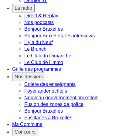
Dernier JT
La radio
Direct & Replay
Nos podcasts
Bonjour Bruxelles
Bonjour Bruxelles: les interviews
Il y a du Neuf
Le Brunch
Le Club du Dimanche
Le Club de l'Immo
Grille des programmes
Nos dossiers
Colère des enseignants
Foyer anderlechtois
Nouveau gouvernement bruxellois
Fusion des zones de police
Bonjour Bruxelles
Fusillades à Bruxelles
Ma Commune
Concours