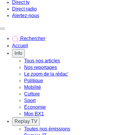
Direct tv
Direct radio
Alertez-nous
Déclencher le menu
Rechercher
Accueil
Info
Tous nos articles
Nos reportages
Le zoom de la rédac'
Politique
Mobilité
Culture
Sport
Économie
Mon BX1
Replay TV
Toutes nos émissions