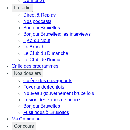
Dernier JT
La radio
Direct & Replay
Nos podcasts
Bonjour Bruxelles
Bonjour Bruxelles: les interviews
Il y a du Neuf
Le Brunch
Le Club du Dimanche
Le Club de l'Immo
Grille des programmes
Nos dossiers
Colère des enseignants
Foyer anderlechtois
Nouveau gouvernement bruxellois
Fusion des zones de police
Bonjour Bruxelles
Fusillades à Bruxelles
Ma Commune
Concours