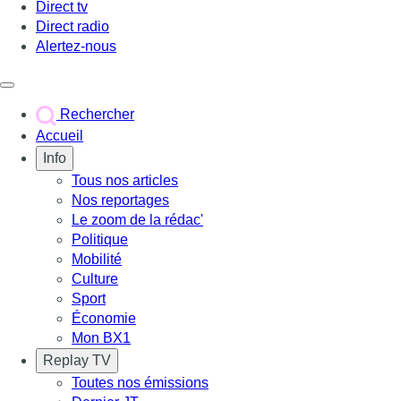
Direct tv
Direct radio
Alertez-nous
Déclencher le menu
Rechercher
Accueil
Info
Tous nos articles
Nos reportages
Le zoom de la rédac'
Politique
Mobilité
Culture
Sport
Économie
Mon BX1
Replay TV
Toutes nos émissions