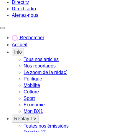
Direct tv
Direct radio
Alertez-nous
Déclencher le menu
Rechercher
Accueil
Info
Tous nos articles
Nos reportages
Le zoom de la rédac'
Politique
Mobilité
Culture
Sport
Économie
Mon BX1
Replay TV
Toutes nos émissions