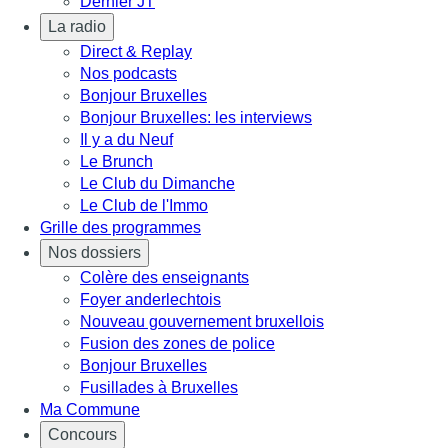
Dernier JT
La radio
Direct & Replay
Nos podcasts
Bonjour Bruxelles
Bonjour Bruxelles: les interviews
Il y a du Neuf
Le Brunch
Le Club du Dimanche
Le Club de l'Immo
Grille des programmes
Nos dossiers
Colère des enseignants
Foyer anderlechtois
Nouveau gouvernement bruxellois
Fusion des zones de police
Bonjour Bruxelles
Fusillades à Bruxelles
Ma Commune
Concours