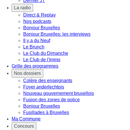
Dernier JT
La radio
Direct & Replay
Nos podcasts
Bonjour Bruxelles
Bonjour Bruxelles: les interviews
Il y a du Neuf
Le Brunch
Le Club du Dimanche
Le Club de l'Immo
Grille des programmes
Nos dossiers
Colère des enseignants
Foyer anderlechtois
Nouveau gouvernement bruxellois
Fusion des zones de police
Bonjour Bruxelles
Fusillades à Bruxelles
Ma Commune
Concours