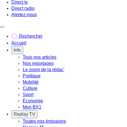
Direct tv
Direct radio
Alertez-nous
Déclencher le menu
Rechercher
Accueil
Info
Tous nos articles
Nos reportages
Le zoom de la rédac'
Politique
Mobilité
Culture
Sport
Économie
Mon BX1
Replay TV
Toutes nos émissions