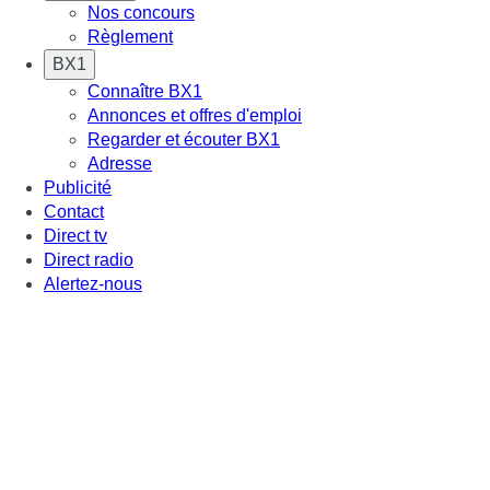
Nos concours
Règlement
BX1
Connaître BX1
Annonces et offres d'emploi
Regarder et écouter BX1
Adresse
Publicité
Contact
Direct tv
Direct radio
Alertez-nous