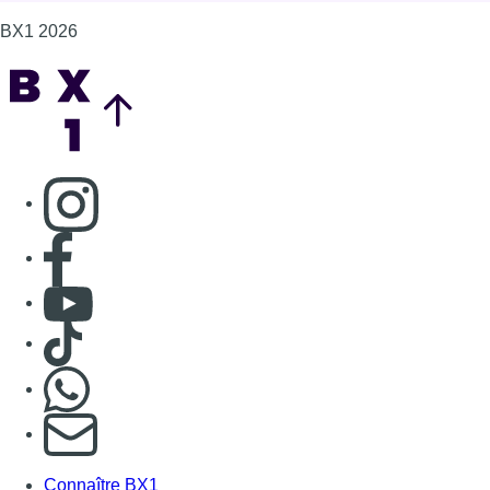
BX1 2026
Back to top
Consulter page Instagram
Consulter page Facebook
Consulter Youtube
Consulter TikTok
Nous rejoindre sur Whatsapp
S'abonner à notre newsletter
Connaître BX1