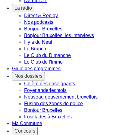
Dernier JT
La radio
Direct & Replay
Nos podcasts
Bonjour Bruxelles
Bonjour Bruxelles: les interviews
Il y a du Neuf
Le Brunch
Le Club du Dimanche
Le Club de l'Immo
Grille des programmes
Nos dossiers
Colère des enseignants
Foyer anderlechtois
Nouveau gouvernement bruxellois
Fusion des zones de police
Bonjour Bruxelles
Fusillades à Bruxelles
Ma Commune
Concours