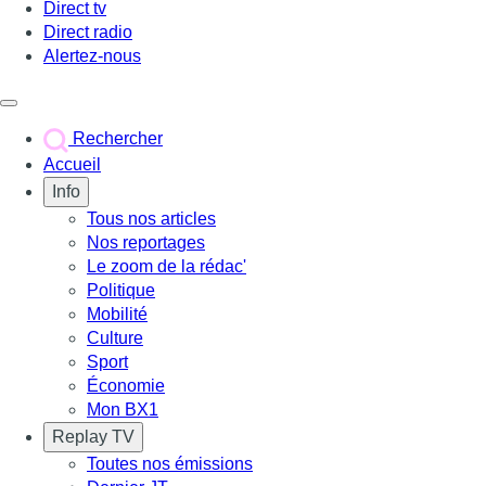
Direct tv
Direct radio
Alertez-nous
Déclencher le menu
Rechercher
Accueil
Info
Tous nos articles
Nos reportages
Le zoom de la rédac'
Politique
Mobilité
Culture
Sport
Économie
Mon BX1
Replay TV
Toutes nos émissions