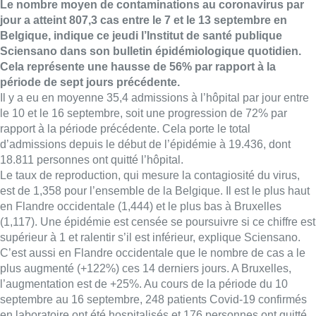
Le nombre moyen de contaminations au coronavirus par
jour a atteint 807,3 cas entre le 7 et le 13 septembre en
Belgique, indique ce jeudi l’Institut de santé publique
Sciensano dans son bulletin épidémiologique quotidien.
Cela représente une hausse de 56% par rapport à la
période de sept jours précédente.
Il y a eu en moyenne 35,4 admissions à l’hôpital par jour entre
le 10 et le 16 septembre, soit une progression de 72% par
rapport à la période précédente. Cela porte le total
d’admissions depuis le début de l’épidémie à 19.436, dont
18.811 personnes ont quitté l’hôpital.
Le taux de reproduction, qui mesure la contagiosité du virus,
est de 1,358 pour l’ensemble de la Belgique. Il est le plus haut
en Flandre occidentale (1,444) et le plus bas à Bruxelles
(1,117). Une épidémie est censée se poursuivre si ce chiffre est
supérieur à 1 et ralentir s’il est inférieur, explique Sciensano.
C’est aussi en Flandre occidentale que le nombre de cas a le
plus augmenté (+122%) ces 14 derniers jours. A Bruxelles,
l’augmentation est de +25%. Au cours de la période du 10
septembre au 16 septembre, 248 patients Covid-19 confirmés
en laboratoire ont été hospitalisés et 176 personnes ont quitté