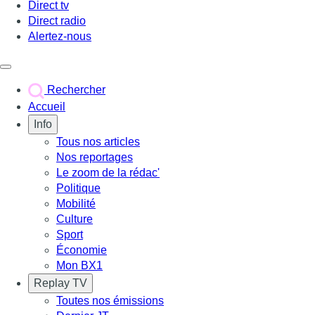
Direct tv
Direct radio
Alertez-nous
Déclencher le menu
Rechercher
Accueil
Info
Tous nos articles
Nos reportages
Le zoom de la rédac'
Politique
Mobilité
Culture
Sport
Économie
Mon BX1
Replay TV
Toutes nos émissions