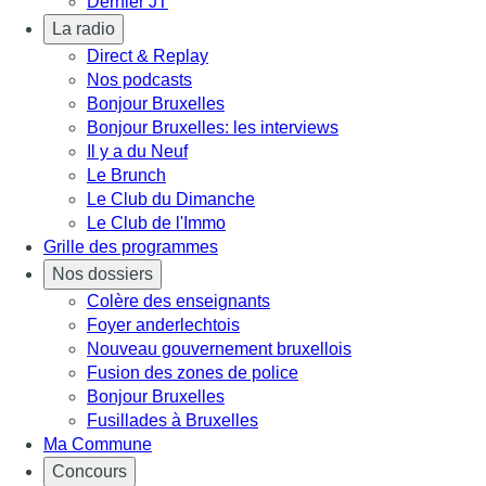
Dernier JT
La radio
Direct & Replay
Nos podcasts
Bonjour Bruxelles
Bonjour Bruxelles: les interviews
Il y a du Neuf
Le Brunch
Le Club du Dimanche
Le Club de l'Immo
Grille des programmes
Nos dossiers
Colère des enseignants
Foyer anderlechtois
Nouveau gouvernement bruxellois
Fusion des zones de police
Bonjour Bruxelles
Fusillades à Bruxelles
Ma Commune
Concours