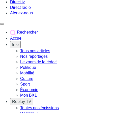
Direct tv
Direct radio
Alertez-nous
Déclencher le menu
Rechercher
Accueil
Info
Tous nos articles
Nos reportages
Le zoom de la rédac'
Politique
Mobilité
Culture
Sport
Économie
Mon BX1
Replay TV
Toutes nos émissions