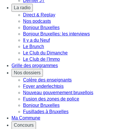
Dernier JT
La radio
Direct & Replay
Nos podcasts
Bonjour Bruxelles
Bonjour Bruxelles: les interviews
Il y a du Neuf
Le Brunch
Le Club du Dimanche
Le Club de l'Immo
Grille des programmes
Nos dossiers
Colère des enseignants
Foyer anderlechtois
Nouveau gouvernement bruxellois
Fusion des zones de police
Bonjour Bruxelles
Fusillades à Bruxelles
Ma Commune
Concours