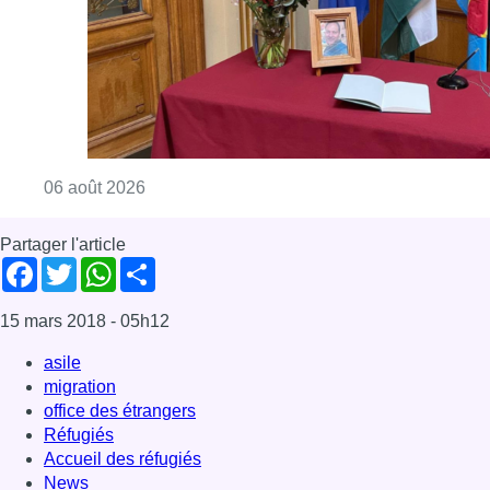
Consulter l'article "La Commune d’Ixelles 
06 août 2026
Partager l'article
Facebook
Twitter
WhatsApp
Share
15 mars 2018
- 05h12
asile
migration
office des étrangers
Réfugiés
Accueil des réfugiés
News