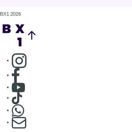
BX1 2026
Back to top
Consulter page Instagram
Consulter page Facebook
Consulter Youtube
Consulter TikTok
Nous rejoindre sur Whatsapp
S'abonner à notre newsletter