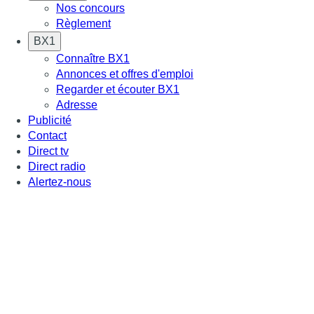
Nos concours
Règlement
BX1
Connaître BX1
Annonces et offres d'emploi
Regarder et écouter BX1
Adresse
Publicité
Contact
Direct tv
Direct radio
Alertez-nous