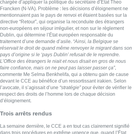
chargée d’appliquer la politique du secrétaire d’Etat Theo
Francken (N-VA). Problème : les décisions d’éloignement ne
mentionnaient pas le pays de renvoi et étaient basées sur la
directive “Retour”, qui organise la reconduite
des
étrangers
non-européens en séjour irrégulier, et non sur le règlement
Dublin, qui détermine l’État européen responsable du
traitement d’une demande d’asile.
“Ainsi, la Belgique se
réservait le droit de quand même renvoyer le migrant dans son
pays d’origine si le ‘pays Dublin’ refusait de le reprendre.
L’Office
des
étrangers
le niait et nous disait en gros de nous
faire confiance, mais on ne peut pas laisser passer ça”
,
commente Me Selma Benkhelifa, qui a obtenu gain de cause
devant le CCE au bénéfice d’un ressortissant irakien. Selon
l’avocate, il s’agissait d’une
“stratégie”
pour éviter de vérifier le
respect
des
droits de l’homme lors de chaque décision
d’éloignement.
Trois arrêts rendus
La semaine dernière, le CCE a en tout cas clairement signifié
dans trois procédures en extrême urgence que, quand l’État