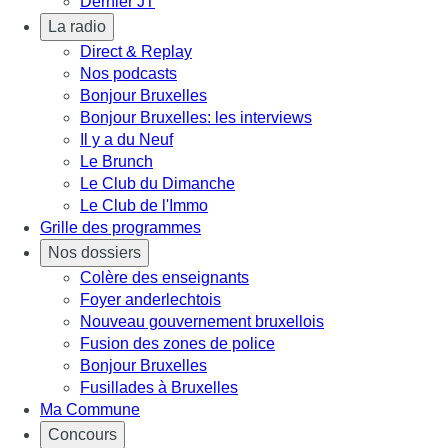
Dernier JT
La radio
Direct & Replay
Nos podcasts
Bonjour Bruxelles
Bonjour Bruxelles: les interviews
Il y a du Neuf
Le Brunch
Le Club du Dimanche
Le Club de l'Immo
Grille des programmes
Nos dossiers
Colère des enseignants
Foyer anderlechtois
Nouveau gouvernement bruxellois
Fusion des zones de police
Bonjour Bruxelles
Fusillades à Bruxelles
Ma Commune
Concours