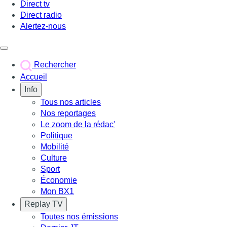
Direct tv
Direct radio
Alertez-nous
Déclencher le menu
Rechercher
Accueil
Info
Tous nos articles
Nos reportages
Le zoom de la rédac'
Politique
Mobilité
Culture
Sport
Économie
Mon BX1
Replay TV
Toutes nos émissions