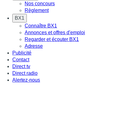
Nos concours
Règlement
BX1
Connaître BX1
Annonces et offres d'emploi
Regarder et écouter BX1
Adresse
Publicité
Contact
Direct tv
Direct radio
Alertez-nous