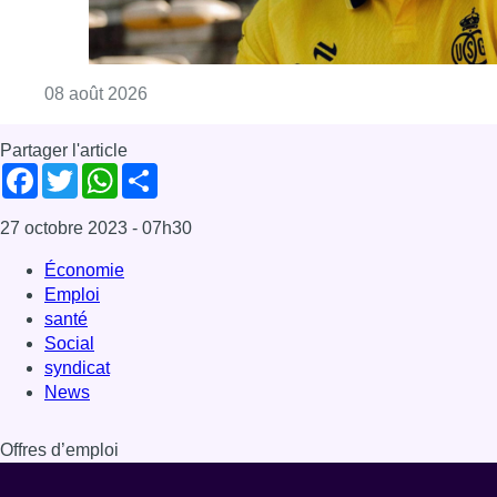
Consulter l'article "L’Union Saint-Gilloise at
08 août 2026
Partager l'article
Facebook
Twitter
WhatsApp
Share
27 octobre 2023
- 07h30
Économie
Emploi
santé
Social
syndicat
News
Offres d’emploi