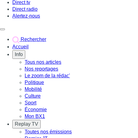
Direct tv
Direct radio
Alertez-nous
Déclencher le menu
Rechercher
Accueil
Info
Tous nos articles
Nos reportages
Le zoom de la rédac'
Politique
Mobilité
Culture
Sport
Économie
Mon BX1
Replay TV
Toutes nos émissions