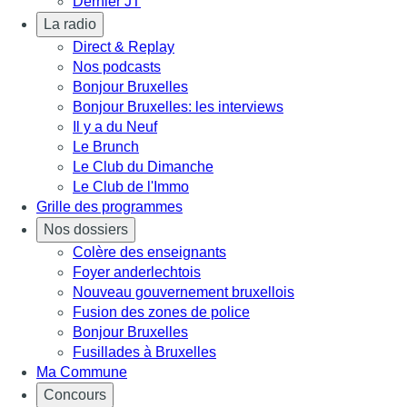
Dernier JT
La radio
Direct & Replay
Nos podcasts
Bonjour Bruxelles
Bonjour Bruxelles: les interviews
Il y a du Neuf
Le Brunch
Le Club du Dimanche
Le Club de l'Immo
Grille des programmes
Nos dossiers
Colère des enseignants
Foyer anderlechtois
Nouveau gouvernement bruxellois
Fusion des zones de police
Bonjour Bruxelles
Fusillades à Bruxelles
Ma Commune
Concours